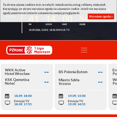
Ta strona używa cookies m.in. w celach: świadczenia usług, reklamy, statystyk.
Korzystając ze strony wyrażasz zgodę na używanie cookie. Jeżeli nie wyrażasz
WKK ACTIVE HOTEL WROCŁAW - KSK QEMETICA NOTEĆ INOWROCŁAW
zgody powinieneś zmienić ustawienia swojej przeglądarki.
41
14
00
54
Wyrażam zgodę »
18.09.2026, GODZ. 18:00, EMOCJE TV
--
--
WKK Active
En
BS Polonia Bytom
Hotel Wrocław
Po
--
--
KSK Qemetica
We
Miasto Szkła
Noteć
Po
Krosno
Inowrocław
Op
18.09, 18:00
19.09, 15:00
Emocje TV
Emocje TV
18.09, 17:55
19.09, 14:55