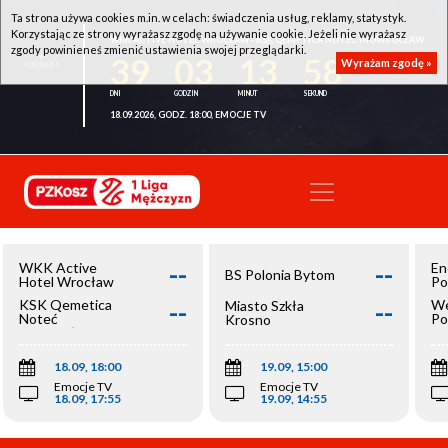
Ta strona używa cookies m.in. w celach: świadczenia usług, reklamy, statystyk.
Korzystając ze strony wyrażasz zgodę na używanie cookie. Jeżeli nie wyrażasz
WKK ACTIVE HOTEL WROCŁAW - KSK QEMETICA NOTEĆ INOWROCŁAW
zgody powinieneś zmienić ustawienia swojej przeglądarki.
39
03
13
58
Wyrażam zgodę »
18.09.2026, GODZ. 18:00, EMOCJE TV
--
--
WKK Active
En
BS Polonia Bytom
Hotel Wrocław
Po
--
--
KSK Qemetica
We
Miasto Szkła
Noteć
Po
Krosno
Inowrocław
Op
18.09, 18:00
19.09, 15:00
Emocje TV
Emocje TV
18.09, 17:55
19.09, 14:55