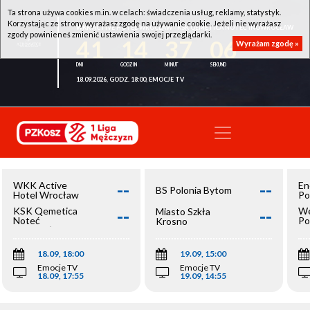
Ta strona używa cookies m.in. w celach: świadczenia usług, reklamy, statystyk.
Korzystając ze strony wyrażasz zgodę na używanie cookie. Jeżeli nie wyrażasz
WKK ACTIVE HOTEL WROCŁAW - KSK QEMETICA NOTEĆ INOWROCŁAW
zgody powinieneś zmienić ustawienia swojej przeglądarki.
41
14
37
06
Wyrażam zgodę »
18.09.2026, GODZ. 18:00, EMOCJE TV
--
--
WKK Active
En
BS Polonia Bytom
Hotel Wrocław
Po
--
--
KSK Qemetica
We
Miasto Szkła
Noteć
Po
Krosno
Inowrocław
Op
18.09, 18:00
19.09, 15:00
Emocje TV
Emocje TV
18.09, 17:55
19.09, 14:55