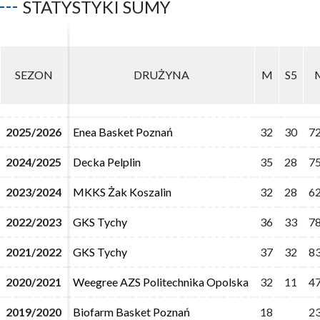
STATYSTYKI SUMY
SEZON
SEZON
DRUŻYNA
DRUŻYNA
M
M
S5
S5
2025/2026
2025/2026
Enea Basket Poznań
Enea Basket Poznań
32
32
30
30
7
7
2024/2025
2024/2025
Decka Pelplin
Decka Pelplin
35
35
28
28
7
7
2023/2024
2023/2024
MKKS Żak Koszalin
MKKS Żak Koszalin
32
32
28
28
6
6
2022/2023
2022/2023
GKS Tychy
GKS Tychy
36
36
33
33
7
7
2021/2022
2021/2022
GKS Tychy
GKS Tychy
37
37
32
32
8
8
2020/2021
2020/2021
Weegree AZS Politechnika Opolska
Weegree AZS Politechnika Opolska
32
32
11
11
4
4
2019/2020
2019/2020
Biofarm Basket Poznań
Biofarm Basket Poznań
18
18
2
2