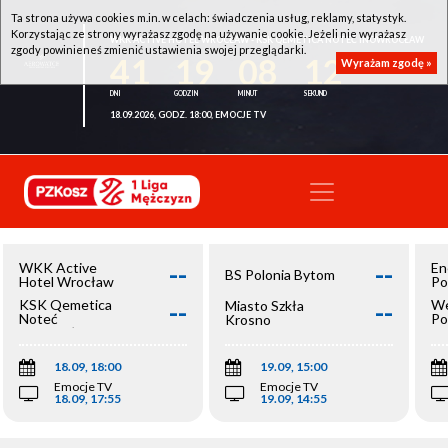
Ta strona używa cookies m.in. w celach: świadczenia usług, reklamy, statystyk.
Korzystając ze strony wyrażasz zgodę na używanie cookie. Jeżeli nie wyrażasz
WKK ACTIVE HOTEL WROCŁAW - KSK QEMETICA NOTEĆ INOWROCŁAW
zgody powinieneś zmienić ustawienia swojej przeglądarki.
41
19
08
12
Wyrażam zgodę »
18.09.2026, GODZ. 18:00, EMOCJE TV
--
--
WKK Active
En
BS Polonia Bytom
Hotel Wrocław
Po
--
--
KSK Qemetica
We
Miasto Szkła
Noteć
Po
Krosno
Inowrocław
Op
18.09, 18:00
19.09, 15:00
Emocje TV
Emocje TV
18.09, 17:55
19.09, 14:55