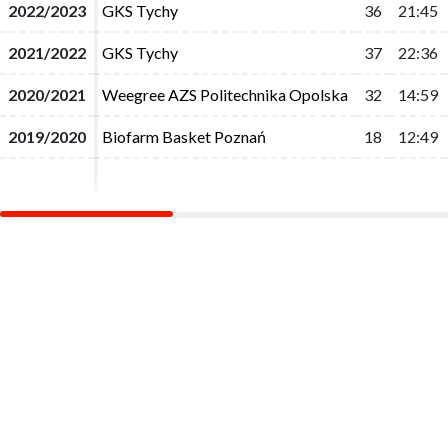
2022/2023
2022/2023
GKS Tychy
GKS Tychy
36
36
21:45
21:45
2021/2022
2021/2022
GKS Tychy
GKS Tychy
37
37
22:36
22:36
2020/2021
2020/2021
Weegree AZS Politechnika Opolska
Weegree AZS Politechnika Opolska
32
32
14:59
14:59
2019/2020
2019/2020
Biofarm Basket Poznań
Biofarm Basket Poznań
18
18
12:49
12:49