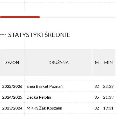
STATYSTYKI ŚREDNIE
SEZON
SEZON
DRUŻYNA
DRUŻYNA
M
M
MIN
MIN
2025/2026
2025/2026
Enea Basket Poznań
Enea Basket Poznań
32
32
22:33
22:33
2024/2025
2024/2025
Decka Pelplin
Decka Pelplin
35
35
21:39
21:39
2023/2024
2023/2024
MKKS Żak Koszalin
MKKS Żak Koszalin
32
32
19:31
19:31