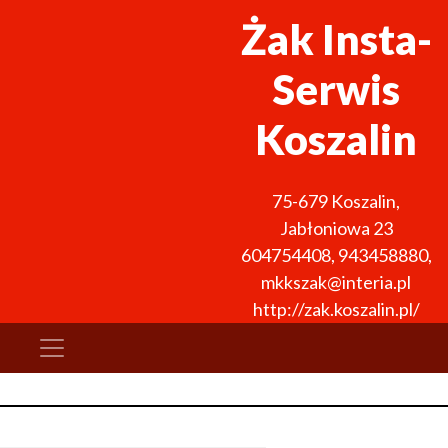
Żak Insta-
Serwis
Koszalin
75-679
Koszalin
,
Jabłoniowa 23
604754408
,
943458880
,
mkkszak@interia.pl
http://zak.koszalin.pl/