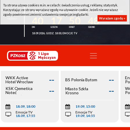
Ta strona używa cookies m.in. w celach: świadczenia usług, reklamy, statystyk.
Korzystając ze strony wyrażasz zgodę na używanie cookie. Jeżeli nie wyrażasz
WKK ACTIVE HOTEL WROCŁAW - KSK QEMETICA NOTEĆ INOWROCŁAW
zgody powinieneś zmienić ustawienia swojej przeglądarki.
40
17
50
48
Wyrażam zgodę »
18.09.2026, GODZ. 18:00, EMOCJE TV
--
--
WKK Active
En
BS Polonia Bytom
Hotel Wrocław
Po
--
--
KSK Qemetica
We
Miasto Szkła
Noteć
Po
Krosno
Inowrocław
Op
18.09, 18:00
19.09, 15:00
Emocje TV
Emocje TV
18.09, 17:55
19.09, 14:55