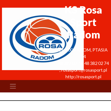
KS Rosa
Sport
Radom
26-600
RADOM
,
PTASIA
14
48 382 02 73
,
48 382 02 74
,
rosasport@rosasport.pl
http://rosasport.pl