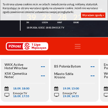
Ta strona używa cookies m.in. w celach: świadczenia usług, reklamy, statystyk.
Korzystając ze strony wyrażasz zgodę na używanie cookie. Jeżeli nie wyrażasz
WKK ACTIVE HOTEL WROCŁAW - KSK QEMETICA NOTEĆ INOWROCŁAW
zgody powinieneś zmienić ustawienia swojej przeglądarki.
39
23
28
22
Wyrażam zgodę »
18.09.2026, GODZ. 18:00, EMOCJE TV
--
--
WKK Active
En
BS Polonia Bytom
Hotel Wrocław
Po
--
--
KSK Qemetica
We
Miasto Szkła
Noteć
Po
Krosno
Inowrocław
Op
18.09, 18:00
19.09, 15:00
Emocje TV
Emocje TV
18.09, 17:55
19.09, 14:55