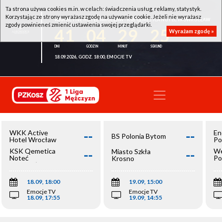
Ta strona używa cookies m.in. w celach: świadczenia usług, reklamy, statystyk.
Korzystając ze strony wyrażasz zgodę na używanie cookie. Jeżeli nie wyrażasz
WKK ACTIVE HOTEL WROCŁAW - KSK QEMETICA NOTEĆ INOWROCŁAW
zgody powinieneś zmienić ustawienia swojej przeglądarki.
41
04
29
25
Wyrażam zgodę »
18.09.2026, GODZ. 18:00, EMOCJE TV
--
--
WKK Active
En
BS Polonia Bytom
Hotel Wrocław
Po
--
--
KSK Qemetica
We
Miasto Szkła
Noteć
Po
Krosno
Inowrocław
Op
18.09, 18:00
19.09, 15:00
Emocje TV
Emocje TV
18.09, 17:55
19.09, 14:55