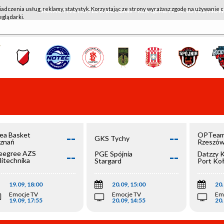
iadczenia usług, reklamy, statystyk. Korzystając ze strony wyrażasz zgodę na używanie c
WKK ACTIVE HOTEL WROCŁAW - KSK QEMETICA NOTEĆ IN
eglądarki.
--
--
ea Basket
OPTeam
GKS Tychy
znań
Rzeszó
--
--
egree AZS
PGE Spójnia
Datzzy 
litechnika
Stargard
Port Ko
olska
19.09, 18:00
20.09, 15:00
20.
Emocje TV
Emocje TV
Em
19.09, 17:55
20.09, 14:55
20.