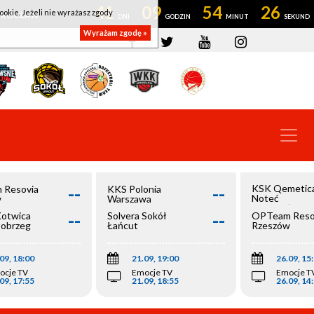
41
09
54
25
ookie. Jeżeli nie wyrażasz zgody
OWROCŁAW
Wyrażam zgodę »
--
--
KSK Qemetic
 Resovia
KKS Polonia
Noteć
w
Warszawa
Inowrocław
--
--
Kotwica
Solvera Sokół
OPTeam Reso
łobrzeg
Łańcut
Rzeszów
09, 18:00
21.09, 19:00
26.09, 15
ocje TV
Emocje TV
Emocje T
09, 17:55
21.09, 18:55
26.09, 14