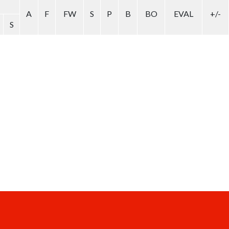
A
F
FW
S
P
B
BO
EVAL
+/-
S