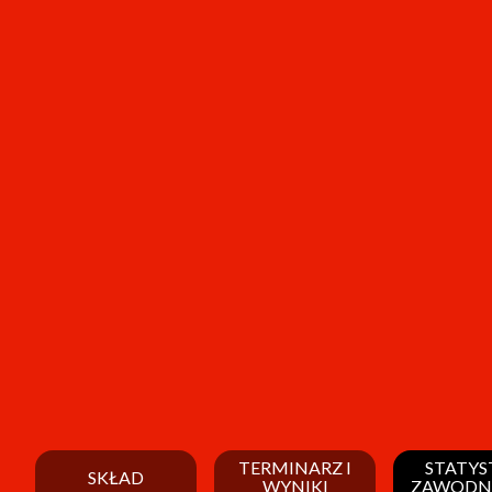
TERMINARZ I
STATYS
SKŁAD
WYNIKI
ZAWODN