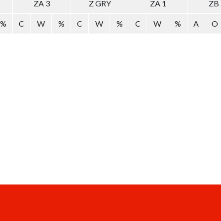
ZA 3
Z GRY
ZA 1
ZB
%
C
W
%
C
W
%
C
W
%
A
O