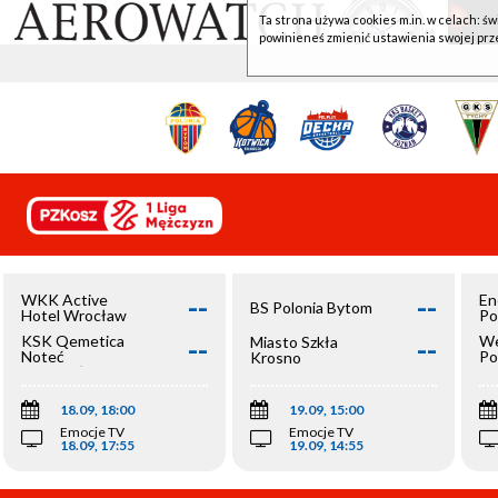
Ta strona używa cookies m.in. w celach: św
powinieneś zmienić ustawienia swojej prz
--
--
WKK Active
En
BS Polonia Bytom
Hotel Wrocław
Po
--
--
KSK Qemetica
We
Miasto Szkła
Noteć
Po
Krosno
Inowrocław
Op
18.09, 18:00
19.09, 15:00
Emocje TV
Emocje TV
18.09, 17:55
19.09, 14:55