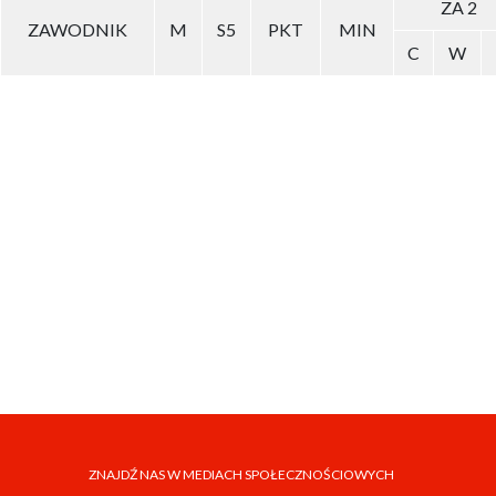
ZA 2
ZAWODNIK
M
S5
PKT
MIN
C
W
ZNAJDŹ NAS W MEDIACH SPOŁECZNOŚCIOWYCH