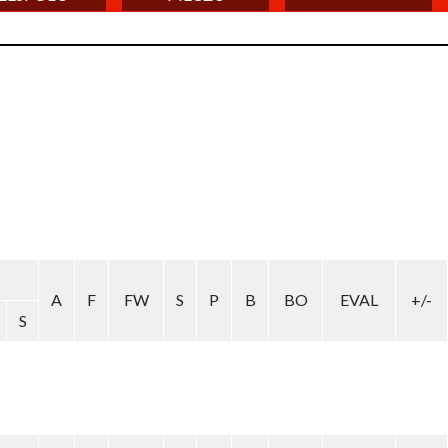
A
F
FW
S
P
B
BO
EVAL
+/-
S