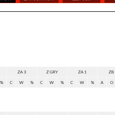
ZA 3
Z GRY
ZA 1
ZB
%
C
W
%
C
W
%
C
W
%
A
O