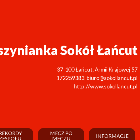
zynianka Sokół Łańcut
37-100
Łańcut
,
Armii Krajowej 57
172259383
,
biuro@sokollancut.pl
http://www.sokollancut.pl
REKORDY
MECZ PO
INFORMACJE
ZESPOŁU
MECZU