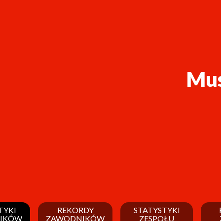
Mus
TYKI
REKORDY
STATYSTYKI
IKÓW
ZAWODNIKÓW
ZESPOŁU