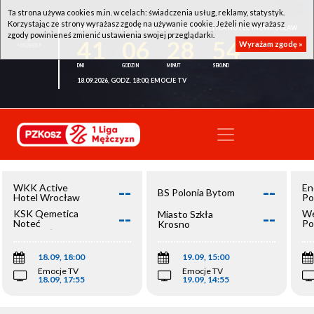
Ta strona używa cookies m.in. w celach: świadczenia usług, reklamy, statystyk.
Korzystając ze strony wyrażasz zgodę na używanie cookie. Jeżeli nie wyrażasz
WKK ACTIVE HOTEL WROCŁAW - KSK QEMETICA NOTEĆ INOWROCŁAW
zgody powinieneś zmienić ustawienia swojej przeglądarki.
41
06
28
54
Wyrażam zgodę »
18.09.2026, GODZ. 18:00, EMOCJE TV
--
--
WKK Active
En
BS Polonia Bytom
Hotel Wrocław
Po
--
--
KSK Qemetica
We
Miasto Szkła
Noteć
Po
Krosno
Inowrocław
Op
18.09, 18:00
19.09, 15:00
Emocje TV
Emocje TV
18.09, 17:55
19.09, 14:55