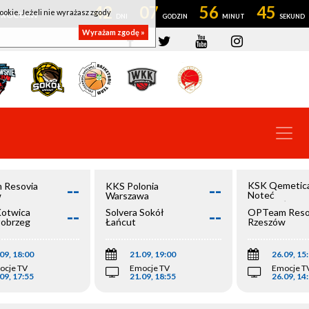
42
07
56
44
ookie. Jeżeli nie wyrażasz zgody
OWROCŁAW
Wyrażam zgodę »
--
--
KSK Qemetic
 Resovia
KKS Polonia
Noteć
w
Warszawa
Inowrocław
--
--
Kotwica
Solvera Sokół
OPTeam Reso
łobrzeg
Łańcut
Rzeszów
09, 18:00
21.09, 19:00
26.09, 15
ocje TV
Emocje TV
Emocje T
09, 17:55
21.09, 18:55
26.09, 14