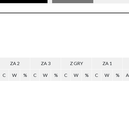
ZA 2
ZA 3
Z GRY
ZA 1
C
W
%
C
W
%
C
W
%
C
W
%
A