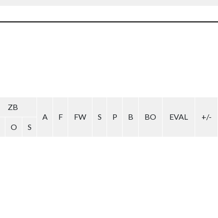
ZB
A
F
FW
S
P
B
BO
EVAL
+/-
O
S