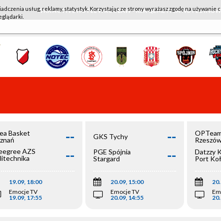
iadczenia usług, reklamy, statystyk. Korzystając ze strony wyrażasz zgodę na używanie c
WKK ACTIVE HOTEL WROCŁAW - KSK QEMETICA NOTEĆ IN
eglądarki.
--
--
ea Basket
OPTeam
GKS Tychy
znań
Rzeszó
--
--
egree AZS
PGE Spójnia
Datzzy 
litechnika
Stargard
Port Ko
olska
19.09, 18:00
20.09, 15:00
20.
Emocje TV
Emocje TV
Em
19.09, 17:55
20.09, 14:55
20.