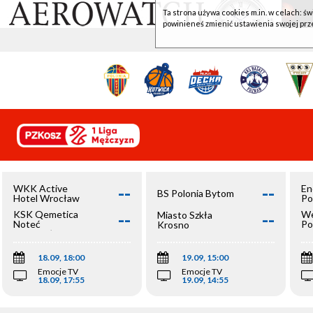
Ta strona używa cookies m.in. w celach: św
powinieneś zmienić ustawienia swojej prz
--
--
WKK Active
En
BS Polonia Bytom
Hotel Wrocław
Po
--
--
KSK Qemetica
We
Miasto Szkła
Noteć
Po
Krosno
Inowrocław
Op
18.09, 18:00
19.09, 15:00
Emocje TV
Emocje TV
18.09, 17:55
19.09, 14:55