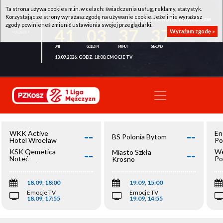
Ta strona używa cookies m.in. w celach: świadczenia usług, reklamy, statystyk.
Korzystając ze strony wyrażasz zgodę na używanie cookie. Jeżeli nie wyrażasz
WKK ACTIVE HOTEL WROCŁAW - KSK QEMETICA NOTEĆ INOWROCŁAW
zgody powinieneś zmienić ustawienia swojej przeglądarki.
41
03
37
37
Wyrażam zgodę »
18.09.2026, GODZ. 18:00, EMOCJE TV
--
--
WKK Active
En
BS Polonia Bytom
Hotel Wrocław
Po
--
--
KSK Qemetica
We
Miasto Szkła
Noteć
Po
Krosno
Inowrocław
Op
18.09, 18:00
19.09, 15:00
Emocje TV
Emocje TV
18.09, 17:55
19.09, 14:55