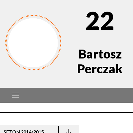
22
Bartosz
Perczak
SEZON 2014/2015