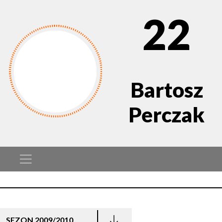
22
Bartosz
Perczak
SEZON 2009/2010