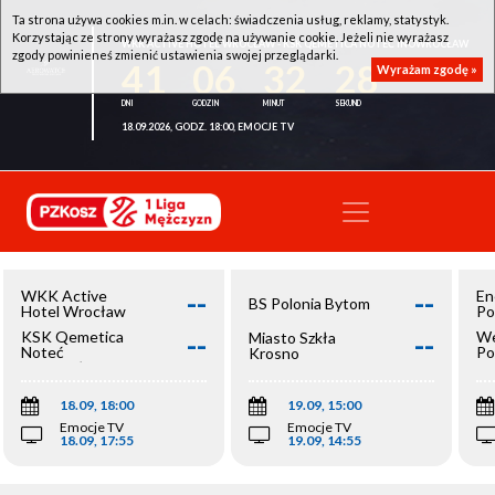
Ta strona używa cookies m.in. w celach: świadczenia usług, reklamy, statystyk.
Korzystając ze strony wyrażasz zgodę na używanie cookie. Jeżeli nie wyrażasz
WKK ACTIVE HOTEL WROCŁAW - KSK QEMETICA NOTEĆ INOWROCŁAW
zgody powinieneś zmienić ustawienia swojej przeglądarki.
41
06
32
28
Wyrażam zgodę »
18.09.2026, GODZ. 18:00, EMOCJE TV
--
--
WKK Active
En
BS Polonia Bytom
Hotel Wrocław
Po
--
--
KSK Qemetica
We
Miasto Szkła
Noteć
Po
Krosno
Inowrocław
Op
18.09, 18:00
19.09, 15:00
Emocje TV
Emocje TV
18.09, 17:55
19.09, 14:55