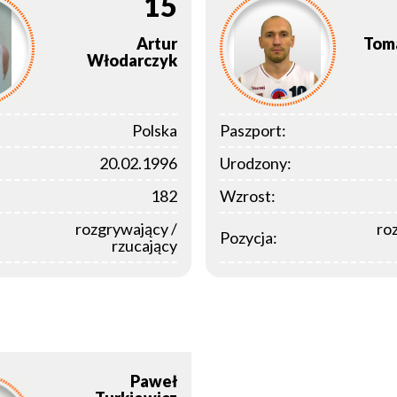
15
Artur
Tom
Włodarczyk
Polska
Paszport:
20.02.1996
Urodzony:
182
Wzrost:
rozgrywający /
ro
Pozycja:
rzucający
Paweł