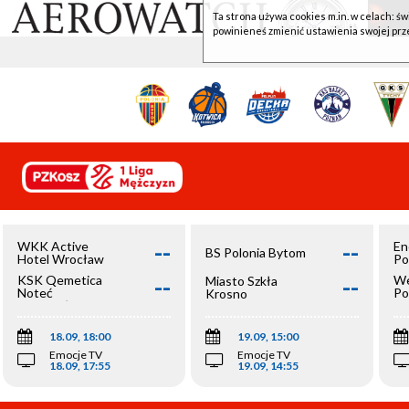
Ta strona używa cookies m.in. w celach: św
powinieneś zmienić ustawienia swojej prz
--
--
WKK Active
En
BS Polonia Bytom
Hotel Wrocław
Po
--
--
KSK Qemetica
We
Miasto Szkła
Noteć
Po
Krosno
Inowrocław
Op
18.09, 18:00
19.09, 15:00
Emocje TV
Emocje TV
18.09, 17:55
19.09, 14:55