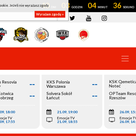
40
03
04
35
ookie. Jeżeli nie wyrażasz zgody
OWROCŁAW
Wyrażam zgodę »
--
--
KSK Qemetic
 Resovia
KKS Polonia
Noteć
w
Warszawa
Inowrocław
--
--
Kotwica
Solvera Sokół
OPTeam Reso
łobrzeg
Łańcut
Rzeszów
09, 18:00
21.09, 19:00
26.09, 15
ocje TV
Emocje TV
Emocje T
09, 17:55
21.09, 18:55
26.09, 14