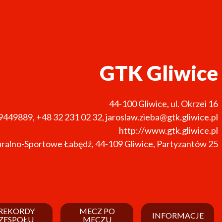
GTK Gliwice
44-100
Gliwice
,
ul. Okrzei 16
9449889
,
+48 32 231 02 32
,
jaroslaw.zieba@gtk.gliwice.pl
http://www.gtk.gliwice.pl
uralno-Sportowe Łabędź, 44-109 Gliwice, Partyzantów 25
REKORDY
MECZ PO
INFORMACJE
ZESPOŁU
MECZU