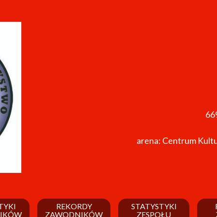
66
arena: Centrum Kult
TYKI
REKORDY
STATYSTYKI
IKÓW
ZAWODNIKÓW
ZESPOŁU