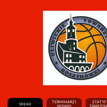
TERMINARZ I
STATYS
SKŁAD
WYNIKI
ZAWODN