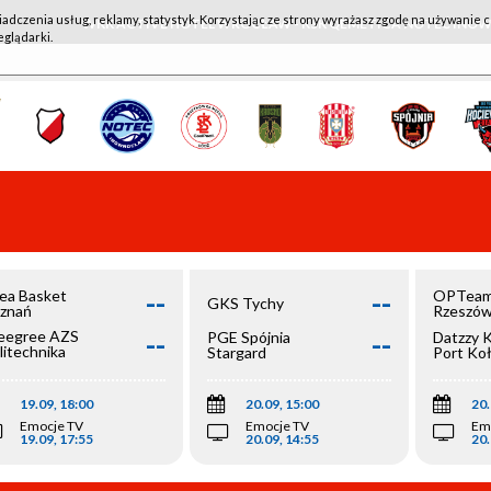
iadczenia usług, reklamy, statystyk. Korzystając ze strony wyrażasz zgodę na używanie c
WKK ACTIVE HOTEL WROCŁAW - KSK QEMETICA NOTEĆ IN
eglądarki.
--
--
ea Basket
OPTeam
GKS Tychy
znań
Rzeszó
--
--
egree AZS
PGE Spójnia
Datzzy 
litechnika
Stargard
Port Ko
olska
19.09, 18:00
20.09, 15:00
20.
Emocje TV
Emocje TV
Em
19.09, 17:55
20.09, 14:55
20.