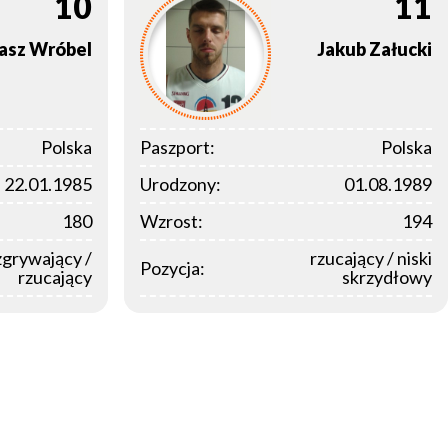
10
11
asz
Wróbel
Jakub
Załucki
Polska
Paszport:
Polska
22.01.1985
Urodzony:
01.08.1989
180
Wzrost:
194
zgrywający /
rzucający / niski
Pozycja:
rzucający
skrzydłowy