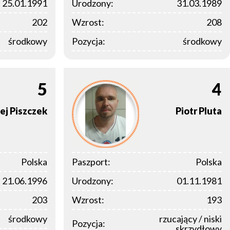
25.01.1991
Urodzony:
31.03.1989
202
Wzrost:
208
środkowy
Pozycja:
środkowy
5
4
ej
Piszczek
Piotr
Pluta
Polska
Paszport:
Polska
21.06.1996
Urodzony:
01.11.1981
203
Wzrost:
193
środkowy
rzucający / niski
Pozycja:
skrzydłowy