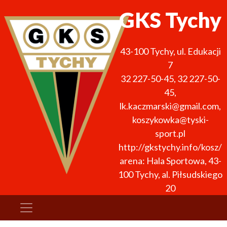
GKS Tychy
43-100
Tychy
,
ul. Edukacji
7
32 227-50-45
,
32 227-50-
45
,
lk.kaczmarski@gmail.com,
koszykowka@tyski-
sport.pl
http://gkstychy.info/kosz/
arena: Hala Sportowa, 43-
100 Tychy, al. Piłsudskiego
20