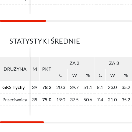
STATYSTYKI ŚREDNIE
ZA 2
ZA 2
ZA 3
ZA 3
DRUŻYNA
DRUŻYNA
M
M
PKT
PKT
C
C
W
W
%
%
C
C
W
W
%
%
GKS Tychy
GKS Tychy
39
39
78.2
78.2
20.3
20.3
39.7
39.7
51.1
51.1
8.1
8.1
23.0
23.0
35.2
35.2
Przeciwnicy
Przeciwnicy
39
39
75.0
75.0
19.0
19.0
37.5
37.5
50.6
50.6
7.4
7.4
21.0
21.0
35.2
35.2