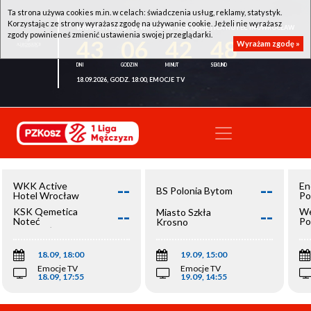
Ta strona używa cookies m.in. w celach: świadczenia usług, reklamy, statystyk.
Korzystając ze strony wyrażasz zgodę na używanie cookie. Jeżeli nie wyrażasz
WKK ACTIVE HOTEL WROCŁAW - KSK QEMETICA NOTEĆ INOWROCŁAW
zgody powinieneś zmienić ustawienia swojej przeglądarki.
43
06
42
48
Wyrażam zgodę »
18.09.2026, GODZ. 18:00, EMOCJE TV
--
--
WKK Active
En
BS Polonia Bytom
Hotel Wrocław
Po
--
--
KSK Qemetica
We
Miasto Szkła
Noteć
Po
Krosno
Inowrocław
Op
18.09, 18:00
19.09, 15:00
Emocje TV
Emocje TV
18.09, 17:55
19.09, 14:55