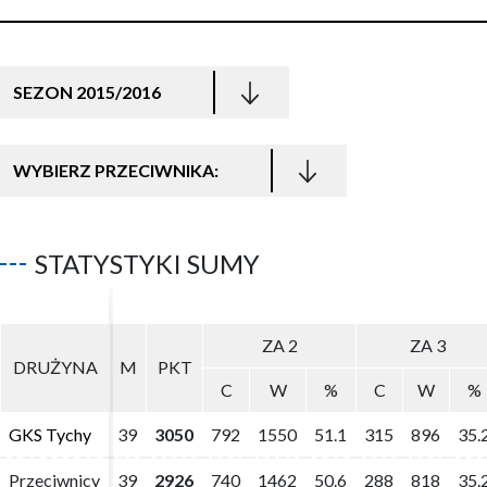
SEZON 2015/2016
WYBIERZ PRZECIWNIKA:
STATYSTYKI SUMY
ZA 2
ZA 2
ZA 3
ZA 3
DRUŻYNA
DRUŻYNA
M
M
PKT
PKT
C
C
W
W
%
%
C
C
W
W
%
%
GKS Tychy
GKS Tychy
39
39
3050
3050
792
792
1550
1550
51.1
51.1
315
315
896
896
35.
35.
Przeciwnicy
Przeciwnicy
39
39
2926
2926
740
740
1462
1462
50.6
50.6
288
288
818
818
35.
35.