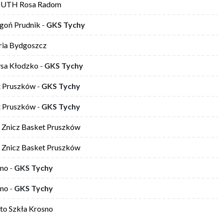
 UTH Rosa Radom
goń Prudnik
-
GKS Tychy
ria Bydgoszcz
sa Kłodzko
-
GKS Tychy
t Pruszków
-
GKS Tychy
t Pruszków
-
GKS Tychy
Znicz Basket Pruszków
Znicz Basket Pruszków
sno
-
GKS Tychy
sno
-
GKS Tychy
to Szkła Krosno