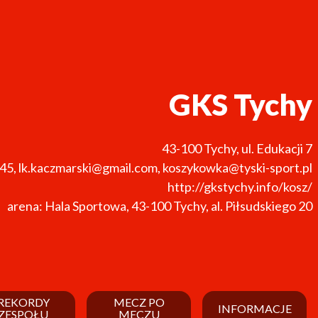
GKS Tychy
43-100
Tychy
,
ul. Edukacji 7
-45
,
lk.kaczmarski@gmail.com, koszykowka@tyski-sport.pl
http://gkstychy.info/kosz/
arena: Hala Sportowa, 43-100 Tychy, al. Piłsudskiego 20
REKORDY
MECZ PO
INFORMACJE
ZESPOŁU
MECZU