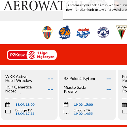
Ta strona używa cookies m.in. w celach: św
powinieneś zmienić ustawienia swojej prz
--
--
WKK Active
En
BS Polonia Bytom
Hotel Wrocław
Po
--
--
KSK Qemetica
We
Miasto Szkła
Noteć
Po
Krosno
Inowrocław
Op
18.09, 18:00
19.09, 15:00
Emocje TV
Emocje TV
18.09, 17:55
19.09, 14:55