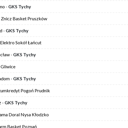
sno
-
GKS Tychy
Znicz Basket Pruszków
rd
-
GKS Tychy
Elektro Sokół Łańcut
ocław
-
GKS Tychy
Gliwice
adom
-
GKS Tychy
tumkredyt Pogoń Prudnik
z
-
GKS Tychy
ama Doral Nysa Kłodzko
arm Basket Poznań