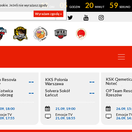
43
05
20
59
ookie. Jeżeli nie wyrażasz zgody
OWROCŁAW
Wyrażam zgodę »
--
--
KSK Qemetic
 Resovia
KKS Polonia
Noteć
w
Warszawa
Inowrocław
--
--
Kotwica
Solvera Sokół
OPTeam Reso
łobrzeg
Łańcut
Rzeszów
09, 18:00
21.09, 19:00
26.09, 15
ocje TV
Emocje TV
Emocje T
09, 17:55
21.09, 18:55
26.09, 14