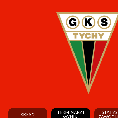
TERMINARZ I
STATYS
SKŁAD
WYNIKI
ZAWODN