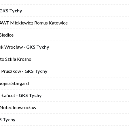
GKS Tychy
AWF Mickiewicz Romus Katowice
Siedlce
ąsk Wrocław
-
GKS Tychy
to Szkła Krosno
t Pruszków
-
GKS Tychy
pójnia Stargard
ł Łańcut
-
GKS Tychy
Noteć Inowrocław
S Tychy