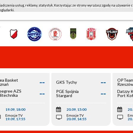
iadczenia usług, reklamy, statystyk. Korzystając ze strony wyrażasz zgodę na używanie c
WKK ACTIVE HOTEL WROCŁAW - KSK QEMETICA NOTEĆ IN
eglądarki.
--
--
ea Basket
OPTeam
GKS Tychy
znań
Rzeszó
--
--
egree AZS
PGE Spójnia
Datzzy 
litechnika
Stargard
Port Ko
olska
19.09, 18:00
20.09, 15:00
20.
Emocje TV
Emocje TV
Em
19.09, 17:55
20.09, 14:55
20.