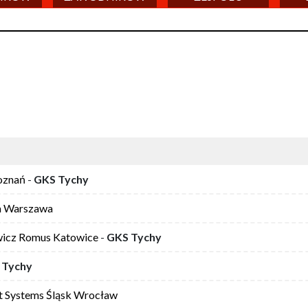
oznań
-
GKS Tychy
a Warszawa
icz Romus Katowice
-
GKS Tychy
 Tychy
t Systems Śląsk Wrocław