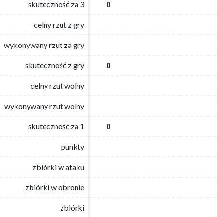
skuteczność za 3
skuteczność za 3
0
0
celny rzut z gry
celny rzut z gry
wykonywany rzut za gry
wykonywany rzut za gry
skuteczność z gry
skuteczność z gry
0
0
celny rzut wolny
celny rzut wolny
wykonywany rzut wolny
wykonywany rzut wolny
skuteczność za 1
skuteczność za 1
0
0
punkty
punkty
zbiórki w ataku
zbiórki w ataku
zbiórki w obronie
zbiórki w obronie
zbiórki
zbiórki