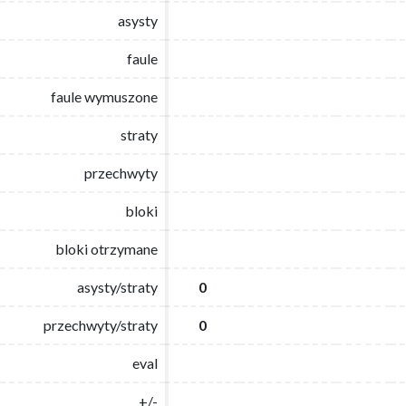
asysty
asysty
faule
faule
faule wymuszone
faule wymuszone
straty
straty
przechwyty
przechwyty
bloki
bloki
bloki otrzymane
bloki otrzymane
asysty/straty
asysty/straty
0
0
przechwyty/straty
przechwyty/straty
0
0
eval
eval
+/-
+/-