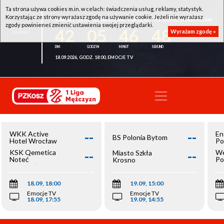
Ta strona używa cookies m.in. w celach: świadczenia usług, reklamy, statystyk.
Korzystając ze strony wyrażasz zgodę na używanie cookie. Jeżeli nie wyrażasz
WKK ACTIVE HOTEL WROCŁAW - KSK QEMETICA NOTEĆ INOWROCŁAW
zgody powinieneś zmienić ustawienia swojej przeglądarki.
42
05
46
48
Wyrażam zgodę »
18.09.2026, GODZ. 18:00, EMOCJE TV
--
--
WKK Active
En
BS Polonia Bytom
Hotel Wrocław
Po
--
--
KSK Qemetica
We
Miasto Szkła
Noteć
Po
Krosno
Inowrocław
Op
18.09, 18:00
19.09, 15:00
Emocje TV
Emocje TV
18.09, 17:55
19.09, 14:55