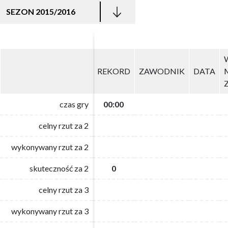
SEZON 2015/2016
REKORD
REKORD
ZAWODNIK
ZAWODNIK
DATA
DATA
czas gry
czas gry
00:00
00:00
celny rzut za 2
celny rzut za 2
wykonywany rzut za 2
wykonywany rzut za 2
skuteczność za 2
skuteczność za 2
0
0
celny rzut za 3
celny rzut za 3
wykonywany rzut za 3
wykonywany rzut za 3