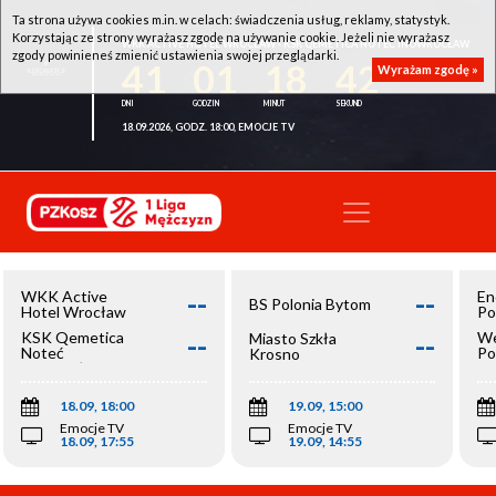
Ta strona używa cookies m.in. w celach: świadczenia usług, reklamy, statystyk.
Korzystając ze strony wyrażasz zgodę na używanie cookie. Jeżeli nie wyrażasz
WKK ACTIVE HOTEL WROCŁAW - KSK QEMETICA NOTEĆ INOWROCŁAW
zgody powinieneś zmienić ustawienia swojej przeglądarki.
41
01
18
42
Wyrażam zgodę »
18.09.2026, GODZ. 18:00, EMOCJE TV
--
--
WKK Active
En
BS Polonia Bytom
Hotel Wrocław
Po
--
--
KSK Qemetica
We
Miasto Szkła
Noteć
Po
Krosno
Inowrocław
Op
18.09, 18:00
19.09, 15:00
Emocje TV
Emocje TV
18.09, 17:55
19.09, 14:55