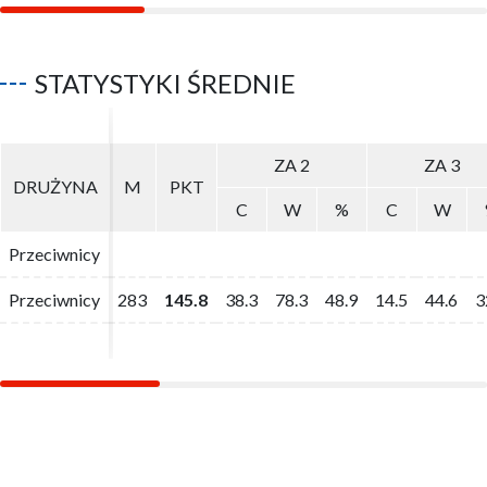
STATYSTYKI ŚREDNIE
ZA 2
ZA 2
ZA 3
ZA 3
DRUŻYNA
DRUŻYNA
M
M
PKT
PKT
C
C
W
W
%
%
C
C
W
W
Przeciwnicy
Przeciwnicy
Przeciwnicy
Przeciwnicy
283
283
145.8
145.8
38.3
38.3
78.3
78.3
48.9
48.9
14.5
14.5
44.6
44.6
3
3