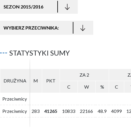
SEZON 2015/2016
WYBIERZ PRZECIWNIKA:
STATYSTYKI SUMY
ZA 2
ZA 2
Z
Z
DRUŻYNA
DRUŻYNA
M
M
PKT
PKT
C
C
W
W
%
%
C
C
Przeciwnicy
Przeciwnicy
Przeciwnicy
Przeciwnicy
283
283
41265
41265
10833
10833
22166
22166
48.9
48.9
4099
4099
1
1