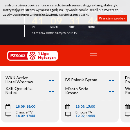
Ta strona używa cookies m.in. w celach: świadczenia usług, reklamy, statystyk.
Korzystając ze strony wyrażasz zgodę na używanie cookie. Jeżeli nie wyrażasz
WKK ACTIVE HOTEL WROCŁAW - KSK QEMETICA NOTEĆ INOWROCŁAW
zgody powinieneś zmienić ustawienia swojej przeglądarki.
41
09
31
44
Wyrażam zgodę »
18.09.2026, GODZ. 18:00, EMOCJE TV
--
--
WKK Active
En
BS Polonia Bytom
Hotel Wrocław
Po
--
--
KSK Qemetica
We
Miasto Szkła
Noteć
Po
Krosno
Inowrocław
Op
18.09, 18:00
19.09, 15:00
Emocje TV
Emocje TV
18.09, 17:55
19.09, 14:55