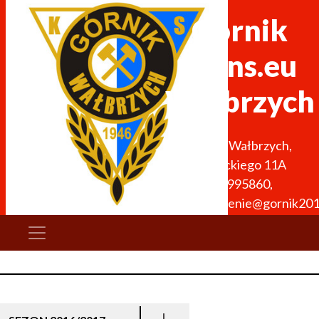
Górnik
Trans.eu
Wałbrzych
58-300
Wałbrzych
,
Wysockiego 11A
512995860
,
stowarzyszenie@gornik201