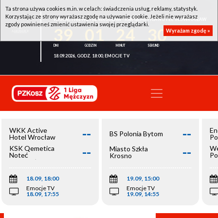
Ta strona używa cookies m.in. w celach: świadczenia usług, reklamy, statystyk.
Korzystając ze strony wyrażasz zgodę na używanie cookie. Jeżeli nie wyrażasz
WKK ACTIVE HOTEL WROCŁAW - KSK QEMETICA NOTEĆ INOWROCŁAW
zgody powinieneś zmienić ustawienia swojej przeglądarki.
39
01
24
29
Wyrażam zgodę »
18.09.2026, GODZ. 18:00, EMOCJE TV
--
--
WKK Active
En
BS Polonia Bytom
Hotel Wrocław
Po
--
--
KSK Qemetica
We
Miasto Szkła
Noteć
Po
Krosno
Inowrocław
Op
18.09, 18:00
19.09, 15:00
Emocje TV
Emocje TV
18.09, 17:55
19.09, 14:55