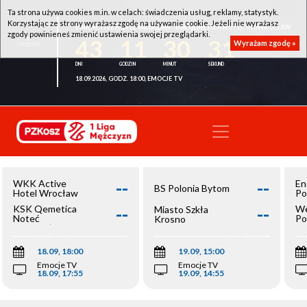
Ta strona używa cookies m.in. w celach: świadczenia usług, reklamy, statystyk.
Korzystając ze strony wyrażasz zgodę na używanie cookie. Jeżeli nie wyrażasz
WKK ACTIVE HOTEL WROCŁAW - KSK QEMETICA NOTEĆ INOWROCŁAW
zgody powinieneś zmienić ustawienia swojej przeglądarki.
43
11
30
31
Wyrażam zgodę »
18.09.2026, GODZ. 18:00, EMOCJE TV
--
--
WKK Active
En
BS Polonia Bytom
Hotel Wrocław
Po
--
--
KSK Qemetica
We
Miasto Szkła
Noteć
Po
Krosno
Inowrocław
Op
18.09, 18:00
19.09, 15:00
Emocje TV
Emocje TV
18.09, 17:55
19.09, 14:55