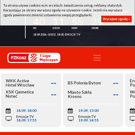
Ta strona używa cookies m.in. w celach: świadczenia usług, reklamy, statystyk.
Korzystając ze strony wyrażasz zgodę na używanie cookie. Jeżeli nie wyrażasz
WKK ACTIVE HOTEL WROCŁAW - KSK QEMETICA NOTEĆ INOWROCŁAW
zgody powinieneś zmienić ustawienia swojej przeglądarki.
40
11
55
29
Wyrażam zgodę »
18.09.2026, GODZ. 18:00, EMOCJE TV
--
--
WKK Active
En
BS Polonia Bytom
Hotel Wrocław
Po
--
--
KSK Qemetica
We
Miasto Szkła
Noteć
Po
Krosno
Inowrocław
Op
18.09, 18:00
19.09, 15:00
Emocje TV
Emocje TV
18.09, 17:55
19.09, 14:55