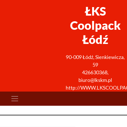
ŁKS
Coolpack
Łódź
90-009
Łódź
,
Sienkiewicza,
59
426630368
,
biuro@lkskm.pl
http://WWW.LKSCOOLPA