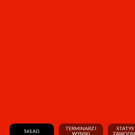
TERMINARZ I
STATYS
SKŁAD
WYNIKI
ZAWODN