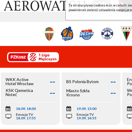
Ta strona używa cookies m.in. w celach: św
powinieneś zmienić ustawienia swojej prz
--
--
WKK Active
En
BS Polonia Bytom
Hotel Wrocław
Po
--
--
KSK Qemetica
We
Miasto Szkła
Noteć
Po
Krosno
Inowrocław
Op
18.09, 18:00
19.09, 15:00
Emocje TV
Emocje TV
18.09, 17:55
19.09, 14:55