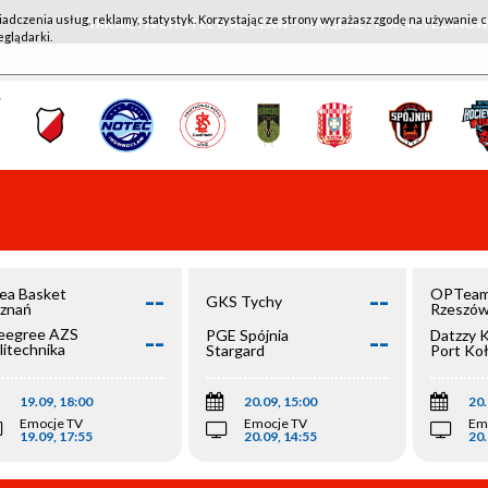
iadczenia usług, reklamy, statystyk. Korzystając ze strony wyrażasz zgodę na używanie c
WKK ACTIVE HOTEL WROCŁAW - KSK QEMETICA NOTEĆ IN
eglądarki.
--
--
ea Basket
OPTeam
GKS Tychy
znań
Rzeszó
--
--
egree AZS
PGE Spójnia
Datzzy 
litechnika
Stargard
Port Ko
olska
19.09, 18:00
20.09, 15:00
20.
Emocje TV
Emocje TV
Em
19.09, 17:55
20.09, 14:55
20.