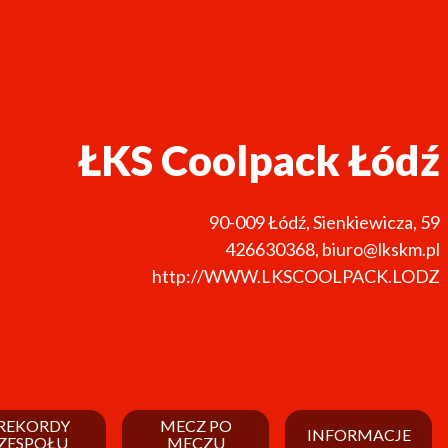
ŁKS Coolpack Łódź
90-009
Łódź
,
Sienkiewicza, 59
426630368
,
biuro@lkskm.pl
http://WWW.LKSCOOLPACK.LODZ
REKORDY
MECZ PO
INFORMACJE
ZESPOŁU
MECZU