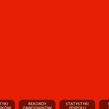
TYKI
REKORDY
STATYSTYKI
IKÓW
ZAWODNIKÓW
ZESPOŁU