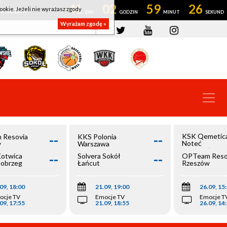
41
02
59
26
ookie. Jeżeli nie wyrażasz zgody
OWROCŁAW
Wyrażam zgodę »
--
--
KSK Qemetic
 Resovia
KKS Polonia
Noteć
w
Warszawa
Inowrocław
--
--
Kotwica
Solvera Sokół
OPTeam Reso
łobrzeg
Łańcut
Rzeszów
09, 18:00
21.09, 19:00
26.09, 15
ocje TV
Emocje TV
Emocje T
09, 17:55
21.09, 18:55
26.09, 14