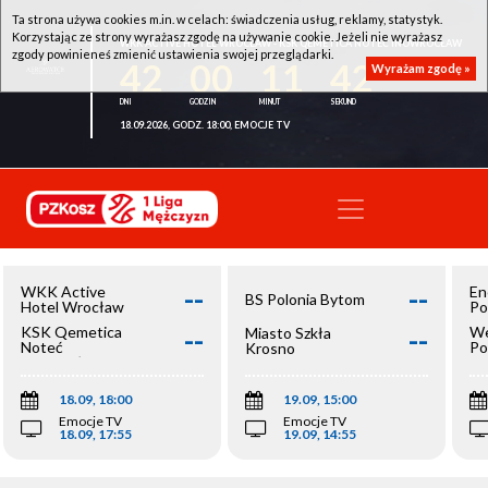
Ta strona używa cookies m.in. w celach: świadczenia usług, reklamy, statystyk.
Korzystając ze strony wyrażasz zgodę na używanie cookie. Jeżeli nie wyrażasz
WKK ACTIVE HOTEL WROCŁAW - KSK QEMETICA NOTEĆ INOWROCŁAW
zgody powinieneś zmienić ustawienia swojej przeglądarki.
42
00
11
41
Wyrażam zgodę »
18.09.2026, GODZ. 18:00, EMOCJE TV
--
--
WKK Active
En
BS Polonia Bytom
Hotel Wrocław
Po
--
--
KSK Qemetica
We
Miasto Szkła
Noteć
Po
Krosno
Inowrocław
Op
18.09, 18:00
19.09, 15:00
Emocje TV
Emocje TV
18.09, 17:55
19.09, 14:55