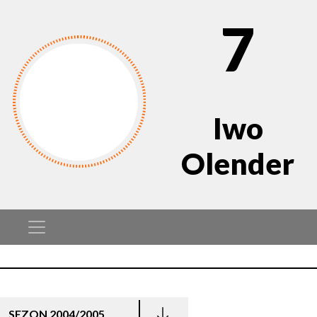
7
Iwo
Olender
SEZON 2004/2005