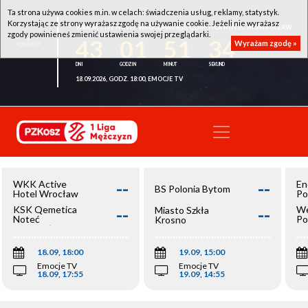
Ta strona używa cookies m.in. w celach: świadczenia usług, reklamy, statystyk.
Korzystając ze strony wyrażasz zgodę na używanie cookie. Jeżeli nie wyrażasz
WKK ACTIVE HOTEL WROCŁAW - KSK QEMETICA NOTEĆ INOWROCŁAW
zgody powinieneś zmienić ustawienia swojej przeglądarki.
43
01
51
34
Wyrażam zgodę »
18.09.2026, GODZ. 18:00, EMOCJE TV
--
--
WKK Active
En
BS Polonia Bytom
Hotel Wrocław
Po
--
--
KSK Qemetica
We
Miasto Szkła
Noteć
Po
Krosno
Inowrocław
Op
18.09, 18:00
19.09, 15:00
Emocje TV
Emocje TV
18.09, 17:55
19.09, 14:55