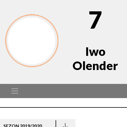
7
Iwo
Olender
SEZON 2019/2020