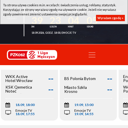
Ta strona używa cookies m.in. w celach: świadczenia usług, reklamy, statystyk.
Korzystając ze strony wyrażasz zgodę na używanie cookie. Jeżeli nie wyrażasz
WKK ACTIVE HOTEL WROCŁAW - KSK QEMETICA NOTEĆ INOWROCŁAW
zgody powinieneś zmienić ustawienia swojej przeglądarki.
39
23
04
05
Wyrażam zgodę »
18.09.2026, GODZ. 18:00, EMOCJE TV
--
--
WKK Active
En
BS Polonia Bytom
Hotel Wrocław
Po
--
--
KSK Qemetica
We
Miasto Szkła
Noteć
Po
Krosno
Inowrocław
Op
18.09, 18:00
19.09, 15:00
Emocje TV
Emocje TV
18.09, 17:55
19.09, 14:55