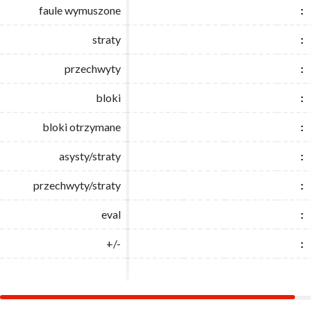
faule wymuszone
faule wymuszone
:
:
straty
straty
:
:
przechwyty
przechwyty
:
:
bloki
bloki
:
:
bloki otrzymane
bloki otrzymane
:
:
asysty/straty
asysty/straty
:
:
przechwyty/straty
przechwyty/straty
:
:
eval
eval
:
:
+/-
+/-
:
: