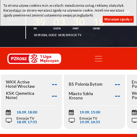
Ta strona używa cookies m.in. w celach: świadczenia usług, reklamy, statystyk.
Korzystając ze strony wyrażasz zgodę na używanie cookie. Jeżeli nie wyrażasz
WKK ACTIVE HOTEL WROCŁAW - KSK QEMETICA NOTEĆ INOWROCŁAW
zgody powinieneś zmienić ustawienia swojej przeglądarki.
39
03
30
18
Wyrażam zgodę »
18.09.2026, GODZ. 18:00, EMOCJE TV
--
--
WKK Active
En
BS Polonia Bytom
Hotel Wrocław
Po
--
--
KSK Qemetica
We
Miasto Szkła
Noteć
Po
Krosno
Inowrocław
Op
18.09, 18:00
19.09, 15:00
Emocje TV
Emocje TV
18.09, 17:55
19.09, 14:55