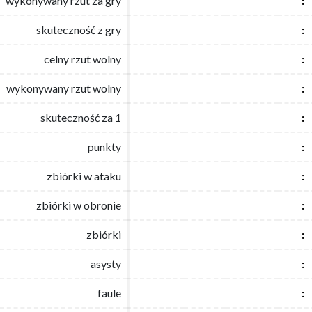
wykonywany rzut za gry
wykonywany rzut za gry
:
:
skuteczność z gry
skuteczność z gry
:
:
celny rzut wolny
celny rzut wolny
:
:
wykonywany rzut wolny
wykonywany rzut wolny
:
:
skuteczność za 1
skuteczność za 1
:
:
punkty
punkty
:
:
zbiórki w ataku
zbiórki w ataku
:
:
zbiórki w obronie
zbiórki w obronie
:
:
zbiórki
zbiórki
:
:
asysty
asysty
:
:
faule
faule
:
: