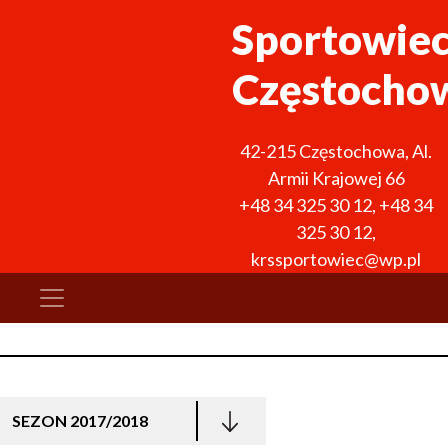
Sportowie
Częstocho
42-215
Częstochowa
,
Al.
Armii Krajowej 66
+48 34 325 30 12
,
+48 34
325 30 12
,
krssportowiec@wp.pl
SEZON 2017/2018