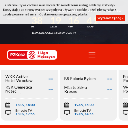
Ta strona używa cookies m.in. w celach: świadczenia usług, reklamy, statystyk.
Korzystając ze strony wyrażasz zgodę na używanie cookie. Jeżeli nie wyrażasz
WKK ACTIVE HOTEL WROCŁAW - KSK QEMETICA NOTEĆ INOWROCŁAW
zgody powinieneś zmienić ustawienia swojej przeglądarki.
38
19
16
40
Wyrażam zgodę »
18.09.2026, GODZ. 18:00, EMOCJE TV
--
--
WKK Active
En
BS Polonia Bytom
Hotel Wrocław
Po
--
--
KSK Qemetica
We
Miasto Szkła
Noteć
Po
Krosno
Inowrocław
Op
18.09, 18:00
19.09, 15:00
Emocje TV
Emocje TV
18.09, 17:55
19.09, 14:55