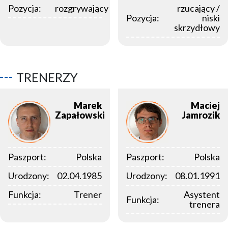
Pozycja:
rozgrywający
rzucający /
Pozycja:
niski
skrzydłowy
TRENERZY
Marek
Maciej
Zapałowski
Jamrozik
Paszport:
Polska
Paszport:
Polska
Urodzony:
02.04.1985
Urodzony:
08.01.1991
Funkcja:
Trener
Asystent
Funkcja:
trenera