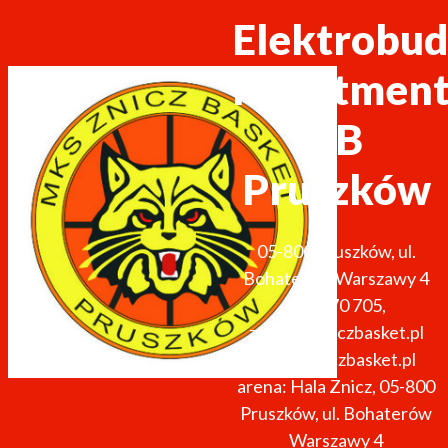
Elektrobud
Investmen
ZB
Pruszków
05-800
Pruszków
,
ul.
Bohaterów Warszawy 4
691 270 705
,
zarzad@zniczbasket.pl
http://zniczbasket.pl
arena: Hala Znicz, 05-800
Pruszków, ul. Bohaterów
Warszawy 4