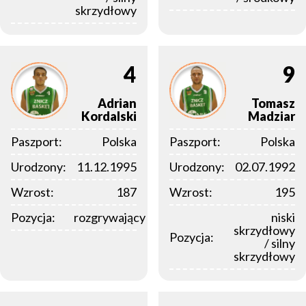
skrzydłowy
4
9
Adrian
Tomasz
Kordalski
Madziar
Paszport:
Polska
Paszport:
Polska
Urodzony:
11.12.1995
Urodzony:
02.07.1992
Wzrost:
187
Wzrost:
195
Pozycja:
rozgrywający
niski
skrzydłowy
Pozycja:
/ silny
skrzydłowy