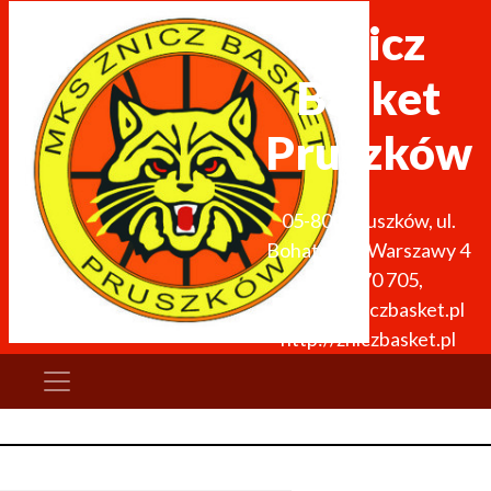
Znicz
Basket
Pruszków
05-800
Pruszków
,
ul.
Bohaterów Warszawy 4
691 270 705
,
zarzad@zniczbasket.pl
http://zniczbasket.pl