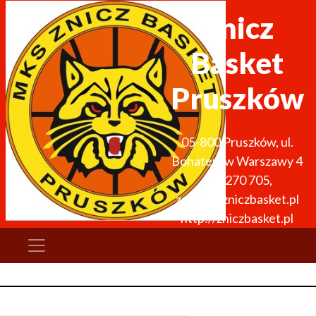
Znicz
Basket
Pruszków
05-800
Pruszków
,
ul.
Bohaterów Warszawy 4
691 270 705
,
zarzad@zniczbasket.pl
http://zniczbasket.pl