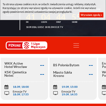
Ta strona używa cookies m.in. w celach: świadczenia usług, reklamy, statystyk.
Korzystając ze strony wyrażasz zgodę na używanie cookie. Jeżeli nie wyrażasz
WKK ACTIVE HOTEL WROCŁAW - KSK QEMETICA NOTEĆ INOWROCŁAW
zgody powinieneś zmienić ustawienia swojej przeglądarki.
41
04
44
55
Wyrażam zgodę »
18.09.2026, GODZ. 18:00, EMOCJE TV
--
--
WKK Active
En
BS Polonia Bytom
Hotel Wrocław
Po
--
--
KSK Qemetica
We
Miasto Szkła
Noteć
Po
Krosno
Inowrocław
Op
18.09, 18:00
19.09, 15:00
Emocje TV
Emocje TV
18.09, 17:55
19.09, 14:55