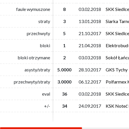
faule wymuszone
faule wymuszone
8
8
03.02.2018
03.02.2018
SKK Siedlc
SKK Siedlc
straty
straty
3
3
13.01.2018
13.01.2018
Siarka Tar
Siarka Tar
przechwyty
przechwyty
5
5
21.10.2017
21.10.2017
SKK Siedlc
SKK Siedlc
bloki
bloki
1
1
21.04.2018
21.04.2018
Elektrobud
Elektrobud
bloki otrzymane
bloki otrzymane
2
2
03.03.2018
03.03.2018
Sokół Łańc
Sokół Łańc
asysty/straty
asysty/straty
5.0000
5.0000
28.10.2017
28.10.2017
GKS Tychy
GKS Tychy
przechwyty/straty
przechwyty/straty
3.0000
3.0000
06.12.2017
06.12.2017
Polfarmex 
Polfarmex 
eval
eval
36
36
03.02.2018
03.02.2018
SKK Siedlc
SKK Siedlc
+/-
+/-
34
34
24.09.2017
24.09.2017
KSK Noteć 
KSK Noteć 