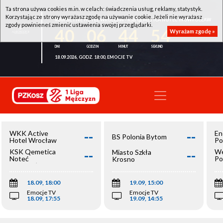
Ta strona używa cookies m.in. w celach: świadczenia usług, reklamy, statystyk.
Korzystając ze strony wyrażasz zgodę na używanie cookie. Jeżeli nie wyrażasz
WKK ACTIVE HOTEL WROCŁAW - KSK QEMETICA NOTEĆ INOWROCŁAW
zgody powinieneś zmienić ustawienia swojej przeglądarki.
40
06
44
54
Wyrażam zgodę »
18.09.2026, GODZ. 18:00, EMOCJE TV
--
--
WKK Active
En
BS Polonia Bytom
Hotel Wrocław
Po
--
--
KSK Qemetica
We
Miasto Szkła
Noteć
Po
Krosno
Inowrocław
Op
18.09, 18:00
19.09, 15:00
Emocje TV
Emocje TV
18.09, 17:55
19.09, 14:55