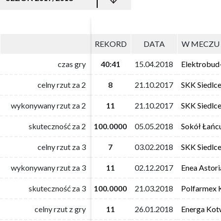
REKORD
REKORD
DATA
DATA
W MECZU 
W MECZU 
czas gry
czas gry
40:41
40:41
15.04.2018
15.04.2018
Elektrobud
Elektrobud
celny rzut za 2
celny rzut za 2
8
8
21.10.2017
21.10.2017
SKK Siedlc
SKK Siedlc
wykonywany rzut za 2
wykonywany rzut za 2
11
11
21.10.2017
21.10.2017
SKK Siedlc
SKK Siedlc
skuteczność za 2
skuteczność za 2
100.0000
100.0000
05.05.2018
05.05.2018
Sokół Łańc
Sokół Łańc
celny rzut za 3
celny rzut za 3
7
7
03.02.2018
03.02.2018
SKK Siedlc
SKK Siedlc
wykonywany rzut za 3
wykonywany rzut za 3
11
11
02.12.2017
02.12.2017
Enea Astor
Enea Astor
skuteczność za 3
skuteczność za 3
100.0000
100.0000
21.03.2018
21.03.2018
Polfarmex 
Polfarmex 
celny rzut z gry
celny rzut z gry
11
11
26.01.2018
26.01.2018
Energa Kot
Energa Kot