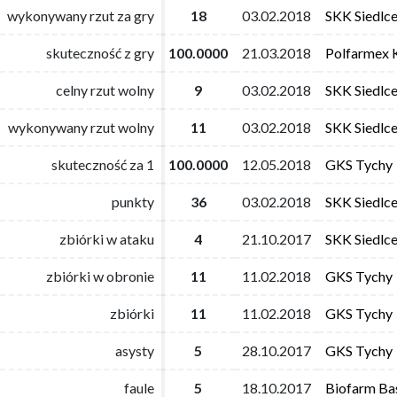
wykonywany rzut za gry
wykonywany rzut za gry
18
18
03.02.2018
03.02.2018
SKK Siedlc
SKK Siedlc
skuteczność z gry
skuteczność z gry
100.0000
100.0000
21.03.2018
21.03.2018
Polfarmex 
Polfarmex 
celny rzut wolny
celny rzut wolny
9
9
03.02.2018
03.02.2018
SKK Siedlc
SKK Siedlc
wykonywany rzut wolny
wykonywany rzut wolny
11
11
03.02.2018
03.02.2018
SKK Siedlc
SKK Siedlc
skuteczność za 1
skuteczność za 1
100.0000
100.0000
12.05.2018
12.05.2018
GKS Tychy
GKS Tychy
punkty
punkty
36
36
03.02.2018
03.02.2018
SKK Siedlc
SKK Siedlc
zbiórki w ataku
zbiórki w ataku
4
4
21.10.2017
21.10.2017
SKK Siedlc
SKK Siedlc
zbiórki w obronie
zbiórki w obronie
11
11
11.02.2018
11.02.2018
GKS Tychy
GKS Tychy
zbiórki
zbiórki
11
11
11.02.2018
11.02.2018
GKS Tychy
GKS Tychy
asysty
asysty
5
5
28.10.2017
28.10.2017
GKS Tychy
GKS Tychy
faule
faule
5
5
18.10.2017
18.10.2017
Biofarm Ba
Biofarm Ba