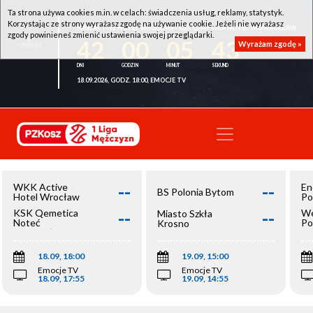
Ta strona używa cookies m.in. w celach: świadczenia usług, reklamy, statystyk.
Korzystając ze strony wyrażasz zgodę na używanie cookie. Jeżeli nie wyrażasz
WKK ACTIVE HOTEL WROCŁAW - KSK QEMETICA NOTEĆ INOWROCŁAW
zgody powinieneś zmienić ustawienia swojej przeglądarki.
42
00
05
43
Wyrażam zgodę »
18.09.2026, GODZ. 18:00, EMOCJE TV
--
--
WKK Active
En
BS Polonia Bytom
Hotel Wrocław
Po
--
--
KSK Qemetica
We
Miasto Szkła
Noteć
Po
Krosno
Inowrocław
Op
18.09, 18:00
19.09, 15:00
Emocje TV
Emocje TV
18.09, 17:55
19.09, 14:55