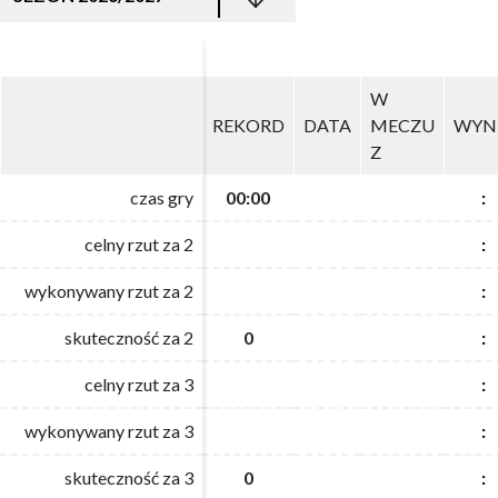
W
W
REKORD
REKORD
DATA
DATA
MECZU
MECZU
WYN
WYN
Z
Z
czas gry
czas gry
00:00
00:00
:
:
celny rzut za 2
celny rzut za 2
:
:
wykonywany rzut za 2
wykonywany rzut za 2
:
:
skuteczność za 2
skuteczność za 2
0
0
:
:
celny rzut za 3
celny rzut za 3
:
:
wykonywany rzut za 3
wykonywany rzut za 3
:
:
skuteczność za 3
skuteczność za 3
0
0
:
: