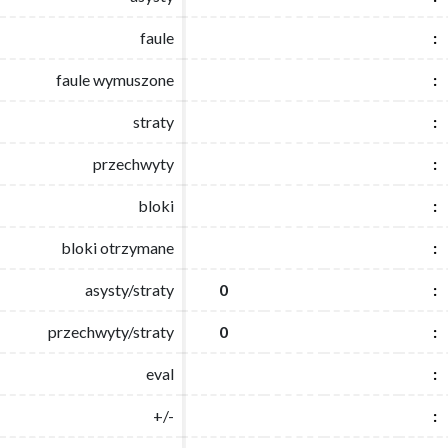
faule
faule
:
:
faule wymuszone
faule wymuszone
:
:
straty
straty
:
:
przechwyty
przechwyty
:
:
bloki
bloki
:
:
bloki otrzymane
bloki otrzymane
:
:
asysty/straty
asysty/straty
0
0
:
:
przechwyty/straty
przechwyty/straty
0
0
:
:
eval
eval
:
:
+/-
+/-
:
: