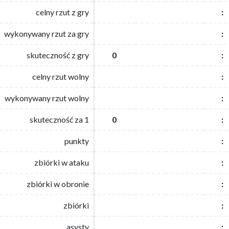
celny rzut z gry
celny rzut z gry
:
:
wykonywany rzut za gry
wykonywany rzut za gry
:
:
skuteczność z gry
skuteczność z gry
0
0
:
:
celny rzut wolny
celny rzut wolny
:
:
wykonywany rzut wolny
wykonywany rzut wolny
:
:
skuteczność za 1
skuteczność za 1
0
0
:
:
punkty
punkty
:
:
zbiórki w ataku
zbiórki w ataku
:
:
zbiórki w obronie
zbiórki w obronie
:
:
zbiórki
zbiórki
:
:
asysty
asysty
:
: