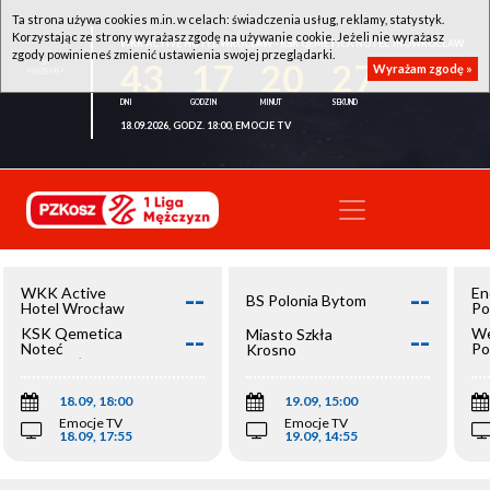
Ta strona używa cookies m.in. w celach: świadczenia usług, reklamy, statystyk.
Korzystając ze strony wyrażasz zgodę na używanie cookie. Jeżeli nie wyrażasz
WKK ACTIVE HOTEL WROCŁAW - KSK QEMETICA NOTEĆ INOWROCŁAW
zgody powinieneś zmienić ustawienia swojej przeglądarki.
43
17
20
26
Wyrażam zgodę »
18.09.2026, GODZ. 18:00, EMOCJE TV
--
--
WKK Active
En
BS Polonia Bytom
Hotel Wrocław
Po
--
--
KSK Qemetica
We
Miasto Szkła
Noteć
Po
Krosno
Inowrocław
Op
18.09, 18:00
19.09, 15:00
Emocje TV
Emocje TV
18.09, 17:55
19.09, 14:55