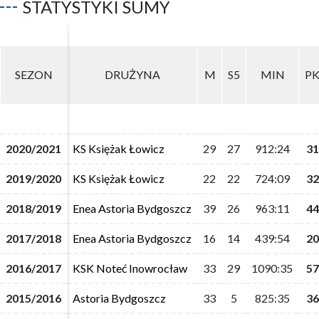
STATYSTYKI SUMY
SEZON
SEZON
DRUŻYNA
DRUŻYNA
M
M
S5
S5
MIN
MIN
P
P
2020/2021
2020/2021
KS Księżak Łowicz
KS Księżak Łowicz
29
29
27
27
912:24
912:24
31
31
2019/2020
2019/2020
KS Księżak Łowicz
KS Księżak Łowicz
22
22
22
22
724:09
724:09
32
32
2018/2019
2018/2019
Enea Astoria Bydgoszcz
Enea Astoria Bydgoszcz
39
39
26
26
963:11
963:11
44
44
2017/2018
2017/2018
Enea Astoria Bydgoszcz
Enea Astoria Bydgoszcz
16
16
14
14
439:54
439:54
20
20
2016/2017
2016/2017
KSK Noteć Inowrocław
KSK Noteć Inowrocław
33
33
29
29
1090:35
1090:35
57
57
2015/2016
2015/2016
Astoria Bydgoszcz
Astoria Bydgoszcz
33
33
5
5
825:35
825:35
36
36