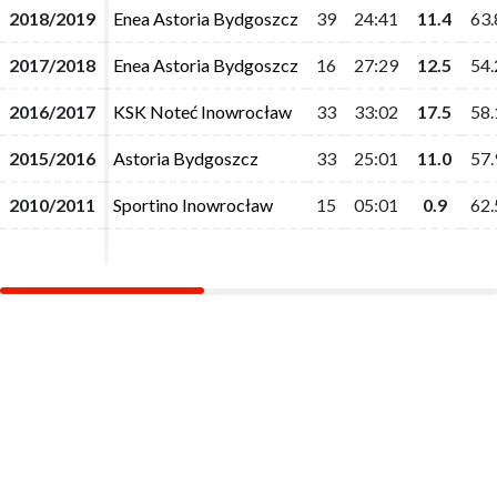
2018/2019
2018/2019
Enea Astoria Bydgoszcz
Enea Astoria Bydgoszcz
39
39
24:41
24:41
11.4
11.4
63.
63.
2017/2018
2017/2018
Enea Astoria Bydgoszcz
Enea Astoria Bydgoszcz
16
16
27:29
27:29
12.5
12.5
54.
54.
2016/2017
2016/2017
KSK Noteć Inowrocław
KSK Noteć Inowrocław
33
33
33:02
33:02
17.5
17.5
58.
58.
2015/2016
2015/2016
Astoria Bydgoszcz
Astoria Bydgoszcz
33
33
25:01
25:01
11.0
11.0
57.
57.
2010/2011
2010/2011
Sportino Inowrocław
Sportino Inowrocław
15
15
05:01
05:01
0.9
0.9
62.
62.