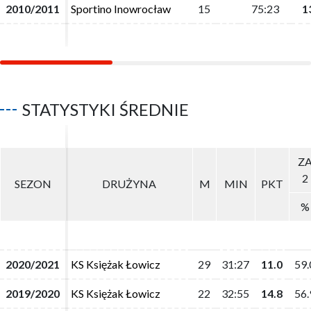
2010/2011
2010/2011
Sportino Inowrocław
Sportino Inowrocław
15
15
75:23
75:23
1
1
STATYSTYKI ŚREDNIE
Z
Z
2
2
SEZON
SEZON
DRUŻYNA
DRUŻYNA
M
M
MIN
MIN
PKT
PKT
%
%
2020/2021
2020/2021
KS Księżak Łowicz
KS Księżak Łowicz
29
29
31:27
31:27
11.0
11.0
59.
59.
2019/2020
2019/2020
KS Księżak Łowicz
KS Księżak Łowicz
22
22
32:55
32:55
14.8
14.8
56.
56.