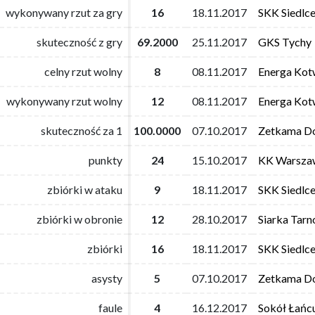
wykonywany rzut za gry
wykonywany rzut za gry
16
16
18.11.2017
18.11.2017
SKK Siedlc
SKK Siedlc
skuteczność z gry
skuteczność z gry
69.2000
69.2000
25.11.2017
25.11.2017
GKS Tychy
GKS Tychy
celny rzut wolny
celny rzut wolny
8
8
08.11.2017
08.11.2017
Energa Kot
Energa Kot
wykonywany rzut wolny
wykonywany rzut wolny
12
12
08.11.2017
08.11.2017
Energa Kot
Energa Kot
skuteczność za 1
skuteczność za 1
100.0000
100.0000
07.10.2017
07.10.2017
Zetkama Do
Zetkama Do
punkty
punkty
24
24
15.10.2017
15.10.2017
KK Warsza
KK Warsza
zbiórki w ataku
zbiórki w ataku
9
9
18.11.2017
18.11.2017
SKK Siedlc
SKK Siedlc
zbiórki w obronie
zbiórki w obronie
12
12
28.10.2017
28.10.2017
Siarka Tar
Siarka Tar
zbiórki
zbiórki
16
16
18.11.2017
18.11.2017
SKK Siedlc
SKK Siedlc
asysty
asysty
5
5
07.10.2017
07.10.2017
Zetkama Do
Zetkama Do
faule
faule
4
4
16.12.2017
16.12.2017
Sokół Łańc
Sokół Łańc