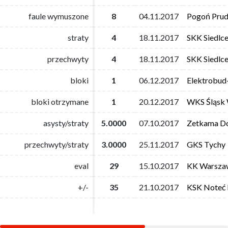
faule wymuszone
faule wymuszone
8
8
04.11.2017
04.11.2017
Pogoń Prud
Pogoń Prud
straty
straty
4
4
18.11.2017
18.11.2017
SKK Siedlc
SKK Siedlc
przechwyty
przechwyty
4
4
18.11.2017
18.11.2017
SKK Siedlc
SKK Siedlc
bloki
bloki
1
1
06.12.2017
06.12.2017
Elektrobud
Elektrobud
bloki otrzymane
bloki otrzymane
1
1
20.12.2017
20.12.2017
WKS Śląsk
WKS Śląsk
asysty/straty
asysty/straty
5.0000
5.0000
07.10.2017
07.10.2017
Zetkama Do
Zetkama Do
przechwyty/straty
przechwyty/straty
3.0000
3.0000
25.11.2017
25.11.2017
GKS Tychy
GKS Tychy
eval
eval
29
29
15.10.2017
15.10.2017
KK Warsza
KK Warsza
+/-
+/-
35
35
21.10.2017
21.10.2017
KSK Noteć 
KSK Noteć 