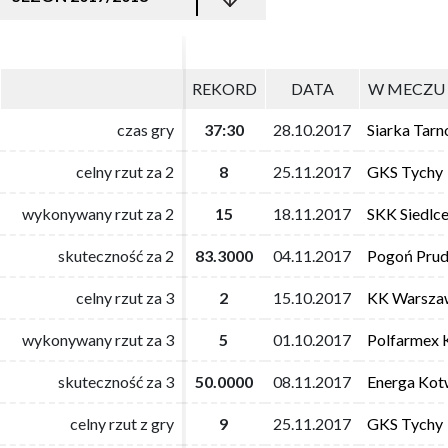
REKORD
REKORD
DATA
DATA
W MECZU 
W MECZU 
czas gry
czas gry
37:30
37:30
28.10.2017
28.10.2017
Siarka Tar
Siarka Tar
celny rzut za 2
celny rzut za 2
8
8
25.11.2017
25.11.2017
GKS Tychy
GKS Tychy
wykonywany rzut za 2
wykonywany rzut za 2
15
15
18.11.2017
18.11.2017
SKK Siedlc
SKK Siedlc
skuteczność za 2
skuteczność za 2
83.3000
83.3000
04.11.2017
04.11.2017
Pogoń Prud
Pogoń Prud
celny rzut za 3
celny rzut za 3
2
2
15.10.2017
15.10.2017
KK Warsza
KK Warsza
wykonywany rzut za 3
wykonywany rzut za 3
5
5
01.10.2017
01.10.2017
Polfarmex 
Polfarmex 
skuteczność za 3
skuteczność za 3
50.0000
50.0000
08.11.2017
08.11.2017
Energa Kot
Energa Kot
celny rzut z gry
celny rzut z gry
9
9
25.11.2017
25.11.2017
GKS Tychy
GKS Tychy