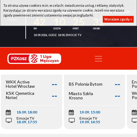
Ta strona używa cookies m.in. w celach: świadczenia usług, reklamy, statystyk.
Korzystając ze strony wyrażasz zgodę na używanie cookie. Jeżeli nie wyrażasz
WKK ACTIVE HOTEL WROCŁAW - KSK QEMETICA NOTEĆ INOWROCŁAW
zgody powinieneś zmienić ustawienia swojej przeglądarki.
42
10
25
32
Wyrażam zgodę »
18.09.2026, GODZ. 18:00, EMOCJE TV
--
--
WKK Active
En
BS Polonia Bytom
Hotel Wrocław
Po
--
--
KSK Qemetica
We
Miasto Szkła
Noteć
Po
Krosno
Inowrocław
Op
18.09, 18:00
19.09, 15:00
Emocje TV
Emocje TV
18.09, 17:55
19.09, 14:55