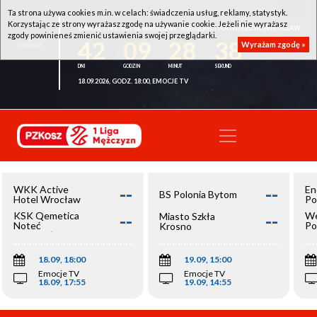
Ta strona używa cookies m.in. w celach: świadczenia usług, reklamy, statystyk.
Korzystając ze strony wyrażasz zgodę na używanie cookie. Jeżeli nie wyrażasz
WKK ACTIVE HOTEL WROCŁAW - KSK QEMETICA NOTEĆ INOWROCŁAW
zgody powinieneś zmienić ustawienia swojej przeglądarki.
42
09
28
38
Wyrażam zgodę »
18.09.2026, GODZ. 18:00, EMOCJE TV
--
--
WKK Active
En
BS Polonia Bytom
Hotel Wrocław
Po
--
--
KSK Qemetica
We
Miasto Szkła
Noteć
Po
Krosno
Inowrocław
Op
18.09, 18:00
19.09, 15:00
Emocje TV
Emocje TV
18.09, 17:55
19.09, 14:55