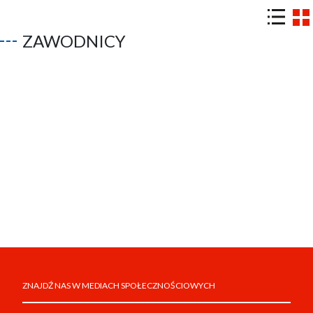
ZAWODNICY
ZNAJDŹ NAS W MEDIACH SPOŁECZNOŚCIOWYCH