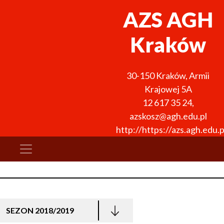
AZS AGH
Kraków
30-150
Kraków
,
Armii
Krajowej 5A
12 617 35 24
,
azskosz@agh.edu.pl
http://https://azs.agh.ed
SEZON 2018/2019