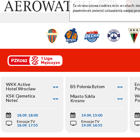
Ta strona używa cookies m.in. w celach: św
powinieneś zmienić ustawienia swojej prz
--
--
WKK Active
En
BS Polonia Bytom
Hotel Wrocław
Po
--
--
KSK Qemetica
We
Miasto Szkła
Noteć
Po
Krosno
Inowrocław
Op
18.09, 18:00
19.09, 15:00
Emocje TV
Emocje TV
18.09, 17:55
19.09, 14:55