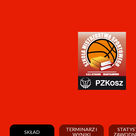
TERMINARZ I
STATYS
SKŁAD
WYNIKI
ZAWODN