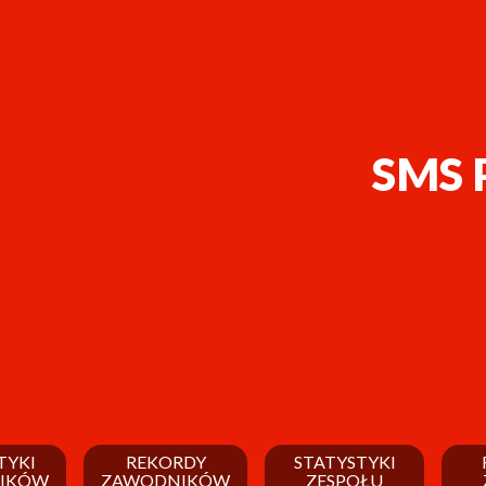
SMS 
TYKI
REKORDY
STATYSTYKI
IKÓW
ZAWODNIKÓW
ZESPOŁU