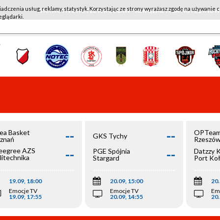
iadczenia usług, reklamy, statystyk. Korzystając ze strony wyrażasz zgodę na używanie c
WKK ACTIVE HOTEL WROCŁAW - KSK QEMETICA NOTEĆ IN
eglądarki.
--
--
ea Basket
OPTeam
GKS Tychy
znań
Rzeszó
--
--
egree AZS
PGE Spójnia
Datzzy 
litechnika
Stargard
Port Ko
olska
19.09, 18:00
20.09, 15:00
20.
Emocje TV
Emocje TV
Em
19.09, 17:55
20.09, 14:55
20.