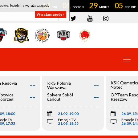
43
01
29
05
ookie. Jeżeli nie wyrażasz zgody
OWROCŁAW
Wyrażam zgodę »
--
--
KSK Qemetic
 Resovia
KKS Polonia
Noteć
w
Warszawa
Inowrocław
--
--
Kotwica
Solvera Sokół
OPTeam Reso
łobrzeg
Łańcut
Rzeszów
09, 18:00
21.09, 19:00
26.09, 15
ocje TV
Emocje TV
Emocje T
09, 17:55
21.09, 18:55
26.09, 14