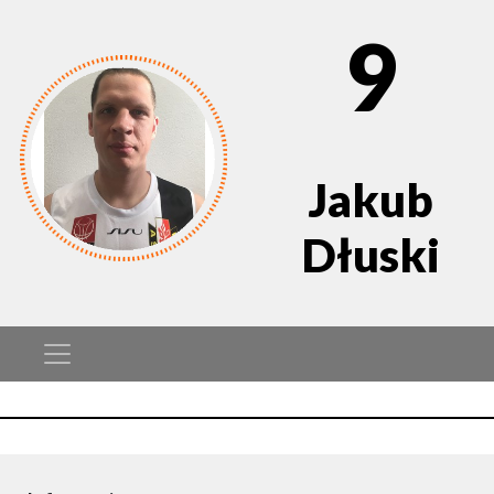
9
Jakub
Dłuski