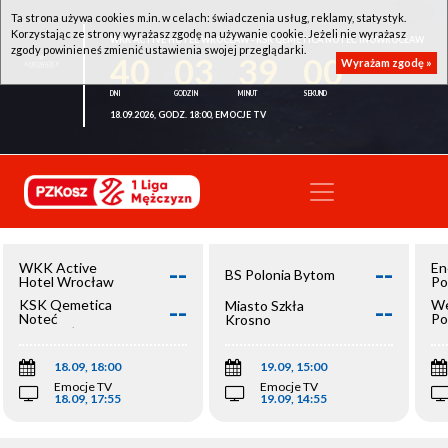
Ta strona używa cookies m.in. w celach: świadczenia usług, reklamy, statystyk.
Korzystając ze strony wyrażasz zgodę na używanie cookie. Jeżeli nie wyrażasz
WKK ACTIVE HOTEL WROCŁAW - KSK QEMETICA NOTEĆ INOWROCŁAW
zgody powinieneś zmienić ustawienia swojej przeglądarki.
40
03
39
00
Wyrażam zgodę »
18.09.2026, GODZ. 18:00, EMOCJE TV
--
--
WKK Active
En
BS Polonia Bytom
Hotel Wrocław
Po
--
--
KSK Qemetica
We
Miasto Szkła
Noteć
Po
Krosno
Inowrocław
Op
18.09, 18:00
19.09, 15:00
Emocje TV
Emocje TV
18.09, 17:55
19.09, 14:55