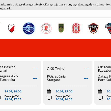
iadczenia usług, reklamy, statystyk. Korzystając ze strony wyrażasz zgodę na używanie c
WKK ACTIVE HOTEL WROCŁAW - KSK QEMETICA NOTEĆ IN
eglądarki.
--
--
ea Basket
OPTeam
GKS Tychy
znań
Rzeszó
--
--
egree AZS
PGE Spójnia
Datzzy 
litechnika
Stargard
Port Ko
olska
19.09, 18:00
20.09, 15:00
20.
Emocje TV
Emocje TV
Em
19.09, 17:55
20.09, 14:55
20.