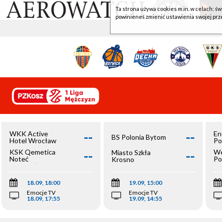
Ta strona używa cookies m.in. w celach: św
powinieneś zmienić ustawienia swojej prz
--
--
WKK Active
En
BS Polonia Bytom
Hotel Wrocław
Po
--
--
KSK Qemetica
We
Miasto Szkła
Noteć
Po
Krosno
Inowrocław
Op
18.09, 18:00
19.09, 15:00
Emocje TV
Emocje TV
18.09, 17:55
19.09, 14:55