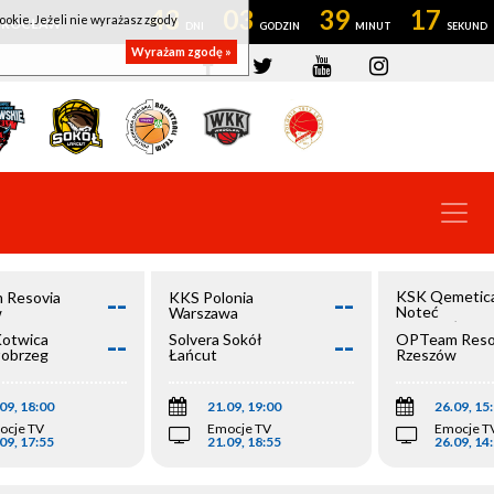
43
03
39
17
ookie. Jeżeli nie wyrażasz zgody
OWROCŁAW
Wyrażam zgodę »
--
--
KSK Qemetic
 Resovia
KKS Polonia
Noteć
w
Warszawa
Inowrocław
--
--
Kotwica
Solvera Sokół
OPTeam Reso
łobrzeg
Łańcut
Rzeszów
09, 18:00
21.09, 19:00
26.09, 15
ocje TV
Emocje TV
Emocje T
09, 17:55
21.09, 18:55
26.09, 14