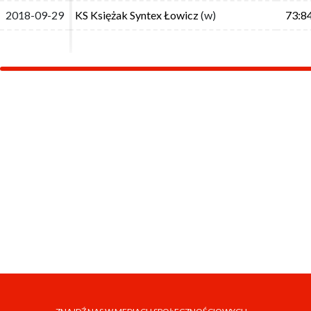
2018-09-29
2018-09-29
KS Księżak Syntex Łowicz
KS Księżak Syntex Łowicz
(w)
(w)
73:8
73:8