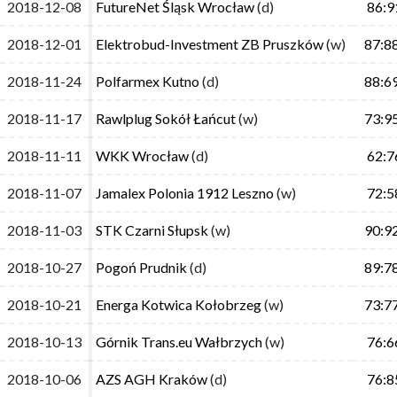
2018-12-08
2018-12-08
FutureNet Śląsk Wrocław
FutureNet Śląsk Wrocław
(d)
(d)
86:9
86:9
2018-12-01
2018-12-01
Elektrobud-Investment ZB Pruszków
Elektrobud-Investment ZB Pruszków
(w)
(w)
87:8
87:8
2018-11-24
2018-11-24
Polfarmex Kutno
Polfarmex Kutno
(d)
(d)
88:6
88:6
2018-11-17
2018-11-17
Rawlplug Sokół Łańcut
Rawlplug Sokół Łańcut
(w)
(w)
73:9
73:9
2018-11-11
2018-11-11
WKK Wrocław
WKK Wrocław
(d)
(d)
62:7
62:7
2018-11-07
2018-11-07
Jamalex Polonia 1912 Leszno
Jamalex Polonia 1912 Leszno
(w)
(w)
72:5
72:5
2018-11-03
2018-11-03
STK Czarni Słupsk
STK Czarni Słupsk
(w)
(w)
90:9
90:9
2018-10-27
2018-10-27
Pogoń Prudnik
Pogoń Prudnik
(d)
(d)
89:7
89:7
2018-10-21
2018-10-21
Energa Kotwica Kołobrzeg
Energa Kotwica Kołobrzeg
(w)
(w)
73:7
73:7
2018-10-13
2018-10-13
Górnik Trans.eu Wałbrzych
Górnik Trans.eu Wałbrzych
(w)
(w)
76:6
76:6
2018-10-06
2018-10-06
AZS AGH Kraków
AZS AGH Kraków
(d)
(d)
76:8
76:8