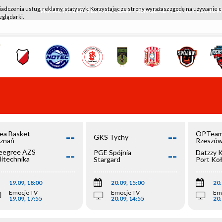
iadczenia usług, reklamy, statystyk. Korzystając ze strony wyrażasz zgodę na używanie c
WKK ACTIVE HOTEL WROCŁAW - KSK QEMETICA NOTEĆ IN
eglądarki.
--
--
ea Basket
OPTeam
GKS Tychy
znań
Rzeszó
--
--
egree AZS
PGE Spójnia
Datzzy 
litechnika
Stargard
Port Ko
olska
19.09, 18:00
20.09, 15:00
20.
Emocje TV
Emocje TV
Em
19.09, 17:55
20.09, 14:55
20.