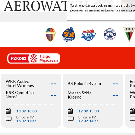
Ta strona używa cookies m.in. w celach: św
powinieneś zmienić ustawienia swojej prz
--
--
WKK Active
En
BS Polonia Bytom
Hotel Wrocław
Po
--
--
KSK Qemetica
We
Miasto Szkła
Noteć
Po
Krosno
Inowrocław
Op
18.09, 18:00
19.09, 15:00
Emocje TV
Emocje TV
18.09, 17:55
19.09, 14:55