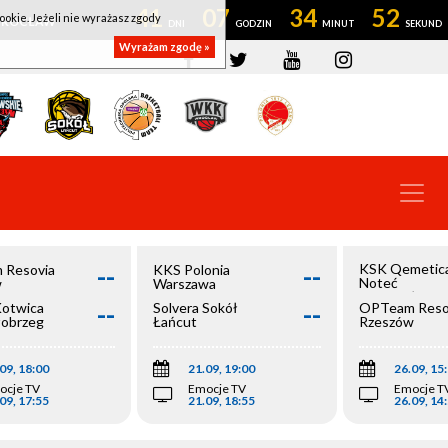
41
07
34
51
ookie. Jeżeli nie wyrażasz zgody
OWROCŁAW
Wyrażam zgodę »
--
--
KSK Qemetic
 Resovia
KKS Polonia
Noteć
w
Warszawa
Inowrocław
--
--
Kotwica
Solvera Sokół
OPTeam Reso
łobrzeg
Łańcut
Rzeszów
09, 18:00
21.09, 19:00
26.09, 15
ocje TV
Emocje TV
Emocje T
09, 17:55
21.09, 18:55
26.09, 14