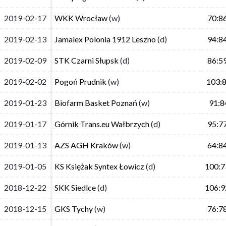
2019-02-17
2019-02-17
WKK Wrocław
WKK Wrocław
(w)
(w)
70:8
70:8
2019-02-13
2019-02-13
Jamalex Polonia 1912 Leszno
Jamalex Polonia 1912 Leszno
(d)
(d)
94:8
94:8
2019-02-09
2019-02-09
STK Czarni Słupsk
STK Czarni Słupsk
(d)
(d)
86:5
86:5
2019-02-02
2019-02-02
Pogoń Prudnik
Pogoń Prudnik
(w)
(w)
103:
103:
2019-01-23
2019-01-23
Biofarm Basket Poznań
Biofarm Basket Poznań
(w)
(w)
91:8
91:8
2019-01-17
2019-01-17
Górnik Trans.eu Wałbrzych
Górnik Trans.eu Wałbrzych
(d)
(d)
95:7
95:7
2019-01-13
2019-01-13
AZS AGH Kraków
AZS AGH Kraków
(w)
(w)
64:8
64:8
2019-01-05
2019-01-05
KS Księżak Syntex Łowicz
KS Księżak Syntex Łowicz
(d)
(d)
100:7
100:7
2018-12-22
2018-12-22
SKK Siedlce
SKK Siedlce
(d)
(d)
106:9
106:9
2018-12-15
2018-12-15
GKS Tychy
GKS Tychy
(w)
(w)
76:7
76:7