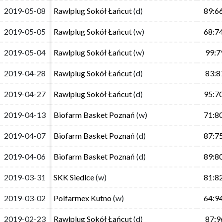
2019-05-08
2019-05-08
Rawlplug Sokół Łańcut
Rawlplug Sokół Łańcut
(d)
(d)
89:6
89:6
2019-05-05
2019-05-05
Rawlplug Sokół Łańcut
Rawlplug Sokół Łańcut
(w)
(w)
68:7
68:7
2019-05-04
2019-05-04
Rawlplug Sokół Łańcut
Rawlplug Sokół Łańcut
(w)
(w)
99:7
99:7
2019-04-28
2019-04-28
Rawlplug Sokół Łańcut
Rawlplug Sokół Łańcut
(d)
(d)
83:8
83:8
2019-04-27
2019-04-27
Rawlplug Sokół Łańcut
Rawlplug Sokół Łańcut
(d)
(d)
95:7
95:7
2019-04-13
2019-04-13
Biofarm Basket Poznań
Biofarm Basket Poznań
(w)
(w)
71:8
71:8
2019-04-07
2019-04-07
Biofarm Basket Poznań
Biofarm Basket Poznań
(d)
(d)
87:7
87:7
2019-04-06
2019-04-06
Biofarm Basket Poznań
Biofarm Basket Poznań
(d)
(d)
89:8
89:8
2019-03-31
2019-03-31
SKK Siedlce
SKK Siedlce
(w)
(w)
81:8
81:8
2019-03-02
2019-03-02
Polfarmex Kutno
Polfarmex Kutno
(w)
(w)
64:9
64:9
2019-02-23
2019-02-23
Rawlplug Sokół Łańcut
Rawlplug Sokół Łańcut
(d)
(d)
87:9
87:9