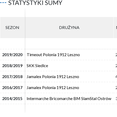
STATYSTYKI SUMY
SEZON
SEZON
DRUŻYNA
DRUŻYNA
2019/2020
2019/2020
Timeout Polonia 1912 Leszno
Timeout Polonia 1912 Leszno
2018/2019
2018/2019
SKK Siedlce
SKK Siedlce
2017/2018
2017/2018
Jamalex Polonia 1912 Leszno
Jamalex Polonia 1912 Leszno
2016/2017
2016/2017
Jamalex Polonia 1912 Leszno
Jamalex Polonia 1912 Leszno
2014/2015
2014/2015
Intermarche Bricomarche BM SlamStal Ostrów
Intermarche Bricomarche BM SlamStal Ostrów