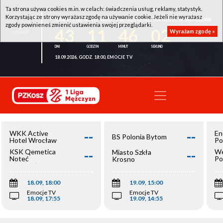
Ta strona używa cookies m.in. w celach: świadczenia usług, reklamy, statystyk.
Korzystając ze strony wyrażasz zgodę na używanie cookie. Jeżeli nie wyrażasz
WKK ACTIVE HOTEL WROCŁAW - KSK QEMETICA NOTEĆ INOWROCŁAW
zgody powinieneś zmienić ustawienia swojej przeglądarki.
43
11
46
02
Wyrażam zgodę »
18.09.2026, GODZ. 18:00, EMOCJE TV
--
--
WKK Active
En
BS Polonia Bytom
Hotel Wrocław
Po
--
--
KSK Qemetica
We
Miasto Szkła
Noteć
Po
Krosno
Inowrocław
Op
18.09, 18:00
19.09, 15:00
Emocje TV
Emocje TV
18.09, 17:55
19.09, 14:55