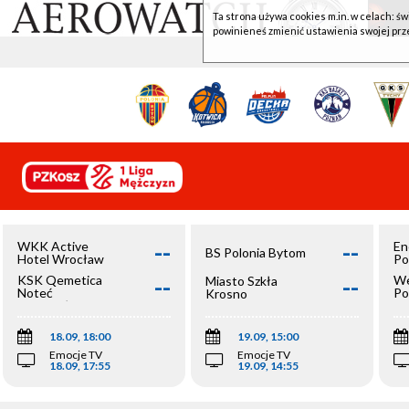
Ta strona używa cookies m.in. w celach: św
powinieneś zmienić ustawienia swojej prz
--
--
WKK Active
En
BS Polonia Bytom
Hotel Wrocław
Po
--
--
KSK Qemetica
We
Miasto Szkła
Noteć
Po
Krosno
Inowrocław
Op
18.09, 18:00
19.09, 15:00
Emocje TV
Emocje TV
18.09, 17:55
19.09, 14:55