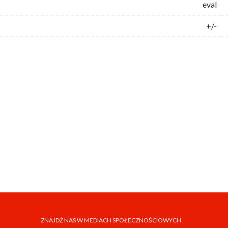
eval
+/-
ZNAJDŹ NAS W MEDIACH SPOŁECZNOŚCIOWYCH