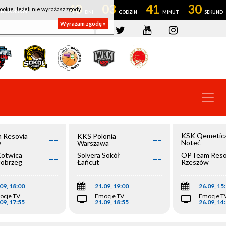
40
03
41
29
ookie. Jeżeli nie wyrażasz zgody
OWROCŁAW
Wyrażam zgodę »
--
--
KSK Qemetic
 Resovia
KKS Polonia
Noteć
w
Warszawa
Inowrocław
--
--
Kotwica
Solvera Sokół
OPTeam Reso
łobrzeg
Łańcut
Rzeszów
09, 18:00
21.09, 19:00
26.09, 15
ocje TV
Emocje TV
Emocje T
09, 17:55
21.09, 18:55
26.09, 14