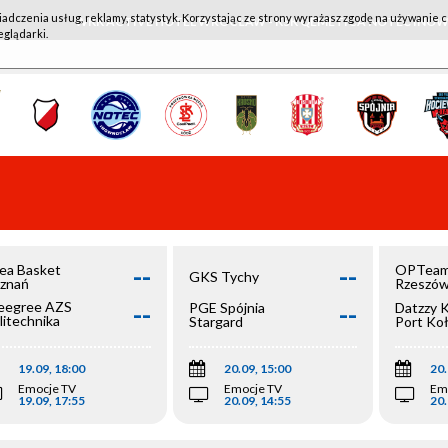
iadczenia usług, reklamy, statystyk. Korzystając ze strony wyrażasz zgodę na używanie c
WKK ACTIVE HOTEL WROCŁAW - KSK QEMETICA NOTEĆ IN
eglądarki.
--
--
ea Basket
OPTeam
GKS Tychy
znań
Rzeszó
--
--
egree AZS
PGE Spójnia
Datzzy 
litechnika
Stargard
Port Ko
olska
19.09, 18:00
20.09, 15:00
20.
Emocje TV
Emocje TV
Em
19.09, 17:55
20.09, 14:55
20.