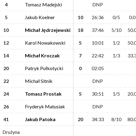
4
4
Tomasz Madejski
Tomasz Madejski
DNP
DNP
5
5
Jakub Koelner
Jakub Koelner
10
10
26:36
26:36
0/5
0/5
0.0
0.0
10
10
Michał Jędrzejewski
Michał Jędrzejewski
18
18
37:46
37:46
5/10
5/10
50.
50.
12
12
Karol Nowakowski
Karol Nowakowski
5
5
10:01
10:01
1/2
1/2
50.
50.
14
14
Michał Kroczak
Michał Kroczak
7
7
22:42
22:42
1/3
1/3
33.
33.
20
20
Patryk Pułkotycki
Patryk Pułkotycki
0
0
02:05
02:05
22
22
Michał Sitnik
Michał Sitnik
DNP
DNP
24
24
Tomasz Prostak
Tomasz Prostak
5
5
30:51
30:51
1/5
1/5
20.
20.
26
26
Fryderyk Matusiak
Fryderyk Matusiak
DNP
DNP
41
41
Jakub Patoka
Jakub Patoka
20
20
34:33
34:33
8/10
8/10
80.
80.
Drużyna
Drużyna