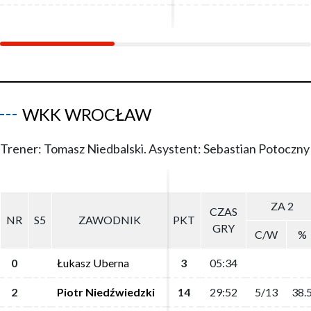
WKK WROCŁAW
Trener: Tomasz Niedbalski. Asystent: Sebastian Potoczny
ZA 2
ZA 2
CZAS
CZAS
NR
NR
S5
S5
ZAWODNIK
ZAWODNIK
PKT
PKT
GRY
GRY
C/W
C/W
%
%
0
0
Łukasz Uberna
Łukasz Uberna
3
3
05:34
05:34
2
2
Piotr Niedźwiedzki
Piotr Niedźwiedzki
14
14
29:52
29:52
5/13
5/13
38.
38.