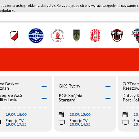
iadczenia usług, reklamy, statystyk. Korzystając ze strony wyrażasz zgodę na używanie c
WKK ACTIVE HOTEL WROCŁAW - KSK QEMETICA NOTEĆ IN
eglądarki.
--
--
ea Basket
OPTeam
GKS Tychy
znań
Rzeszó
--
--
egree AZS
PGE Spójnia
Datzzy 
litechnika
Stargard
Port Ko
olska
19.09, 18:00
20.09, 15:00
20.
Emocje TV
Emocje TV
Em
19.09, 17:55
20.09, 14:55
20.