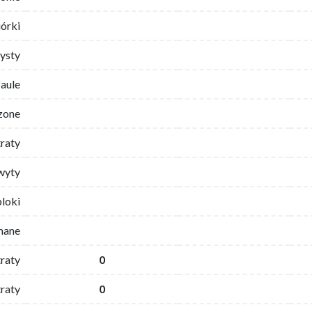
iórki
ysty
faule
zone
traty
wyty
bloki
mane
traty
0
raty
0