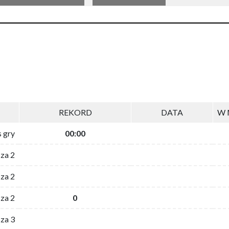
REKORD
DATA
W 
s gry
00:00
 za 2
za 2
za 2
0
 za 3