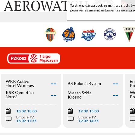
Ta strona używa cookies m.in. w celach: św
powinieneś zmienić ustawienia swojej prz
--
--
WKK Active
En
BS Polonia Bytom
Hotel Wrocław
Po
--
--
KSK Qemetica
We
Miasto Szkła
Noteć
Po
Krosno
Inowrocław
Op
18.09, 18:00
19.09, 15:00
Emocje TV
Emocje TV
18.09, 17:55
19.09, 14:55