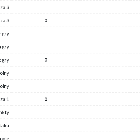
za 3
za 3
0
z gry
 gry
z gry
0
wolny
olny
za 1
0
nkty
ataku
ronie