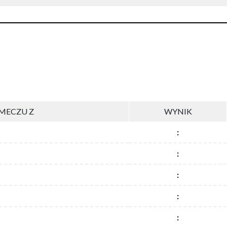
MECZU Z
WYNIK
:
:
:
:
: