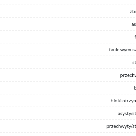
zb
as
faule wymus
s
przech
bloki otrzy
asysty/s
przechwyty/st