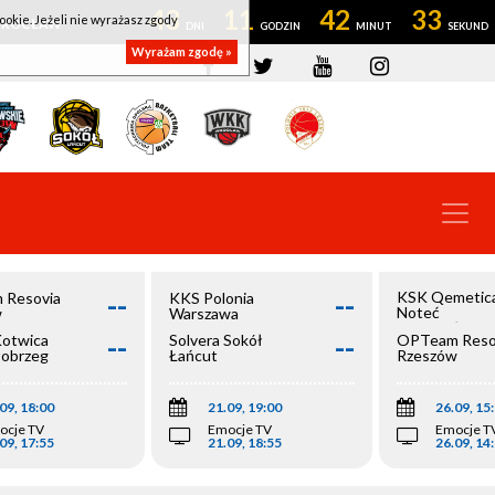
43
11
42
32
ookie. Jeżeli nie wyrażasz zgody
OWROCŁAW
Wyrażam zgodę »
--
--
KSK Qemetic
 Resovia
KKS Polonia
Noteć
w
Warszawa
Inowrocław
--
--
Kotwica
Solvera Sokół
OPTeam Reso
łobrzeg
Łańcut
Rzeszów
09, 18:00
21.09, 19:00
26.09, 15
ocje TV
Emocje TV
Emocje T
09, 17:55
21.09, 18:55
26.09, 14