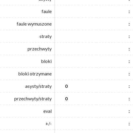
faule
faule
:
:
faule wymuszone
faule wymuszone
:
:
straty
straty
:
:
przechwyty
przechwyty
:
:
bloki
bloki
:
:
bloki otrzymane
bloki otrzymane
:
:
asysty/straty
asysty/straty
0
0
:
:
przechwyty/straty
przechwyty/straty
0
0
:
:
eval
eval
:
:
+/-
+/-
:
: