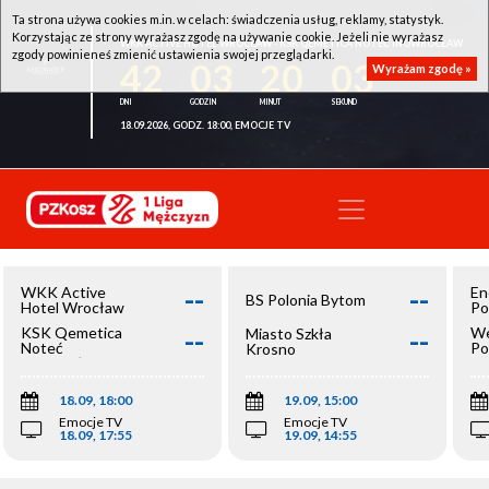
Ta strona używa cookies m.in. w celach: świadczenia usług, reklamy, statystyk.
Korzystając ze strony wyrażasz zgodę na używanie cookie. Jeżeli nie wyrażasz
WKK ACTIVE HOTEL WROCŁAW - KSK QEMETICA NOTEĆ INOWROCŁAW
zgody powinieneś zmienić ustawienia swojej przeglądarki.
42
03
20
03
Wyrażam zgodę »
18.09.2026, GODZ. 18:00, EMOCJE TV
--
--
WKK Active
En
BS Polonia Bytom
Hotel Wrocław
Po
--
--
KSK Qemetica
We
Miasto Szkła
Noteć
Po
Krosno
Inowrocław
Op
18.09, 18:00
19.09, 15:00
Emocje TV
Emocje TV
18.09, 17:55
19.09, 14:55