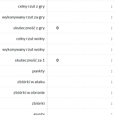
celny rzut z gry
celny rzut z gry
:
:
wykonywany rzut za gry
wykonywany rzut za gry
:
:
skuteczność z gry
skuteczność z gry
0
0
:
:
celny rzut wolny
celny rzut wolny
:
:
wykonywany rzut wolny
wykonywany rzut wolny
:
:
skuteczność za 1
skuteczność za 1
0
0
:
:
punkty
punkty
:
:
zbiórki w ataku
zbiórki w ataku
:
:
zbiórki w obronie
zbiórki w obronie
:
:
zbiórki
zbiórki
:
:
asysty
asysty
:
: