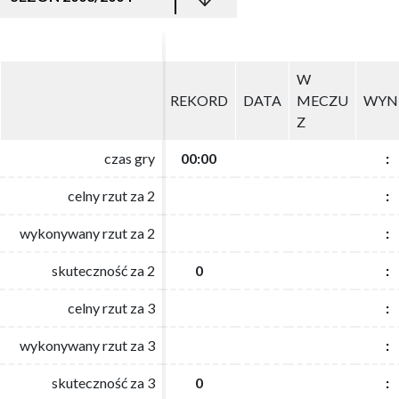
W
W
REKORD
REKORD
DATA
DATA
MECZU
MECZU
WYN
WYN
Z
Z
czas gry
czas gry
00:00
00:00
:
:
celny rzut za 2
celny rzut za 2
:
:
wykonywany rzut za 2
wykonywany rzut za 2
:
:
skuteczność za 2
skuteczność za 2
0
0
:
:
celny rzut za 3
celny rzut za 3
:
:
wykonywany rzut za 3
wykonywany rzut za 3
:
:
skuteczność za 3
skuteczność za 3
0
0
:
: