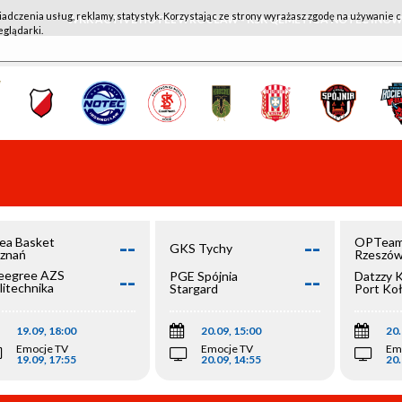
iadczenia usług, reklamy, statystyk. Korzystając ze strony wyrażasz zgodę na używanie c
WKK ACTIVE HOTEL WROCŁAW - KSK QEMETICA NOTEĆ IN
eglądarki.
--
--
ea Basket
OPTeam
GKS Tychy
znań
Rzeszó
--
--
egree AZS
PGE Spójnia
Datzzy 
litechnika
Stargard
Port Ko
olska
19.09, 18:00
20.09, 15:00
20.
Emocje TV
Emocje TV
Em
19.09, 17:55
20.09, 14:55
20.