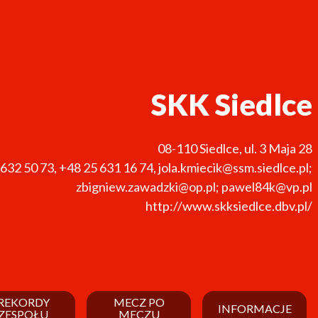
SKK Siedlce
08-110
Siedlce
,
ul. 3 Maja 28
 632 50 73
,
+48 25 631 16 74
,
jola.kmiecik@ssm.siedlce.pl;
zbigniew.zawadzki@op.pl; pawel84k@vp.pl
http://www.skksiedlce.dbv.pl/
REKORDY
MECZ PO
INFORMACJE
ZESPOŁU
MECZU