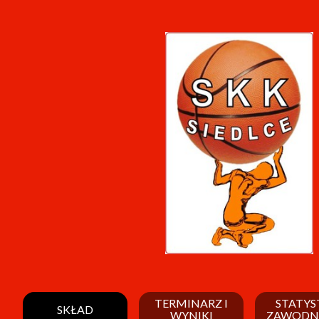
TERMINARZ I
STATYS
SKŁAD
WYNIKI
ZAWODN