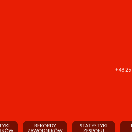
+48 25
TYKI
REKORDY
STATYSTYKI
IKÓW
ZAWODNIKÓW
ZESPOŁU