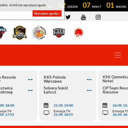
41
02
07
01
ookie. Jeżeli nie wyrażasz zgody
OWROCŁAW
Wyrażam zgodę »
--
--
KSK Qemetic
 Resovia
KKS Polonia
Noteć
w
Warszawa
Inowrocław
--
--
Kotwica
Solvera Sokół
OPTeam Reso
łobrzeg
Łańcut
Rzeszów
09, 18:00
21.09, 19:00
26.09, 15
ocje TV
Emocje TV
Emocje T
09, 17:55
21.09, 18:55
26.09, 14