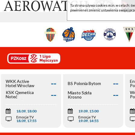
Ta strona używa cookies m.in. w celach: św
powinieneś zmienić ustawienia swojej prz
--
--
WKK Active
En
BS Polonia Bytom
Hotel Wrocław
Po
--
--
KSK Qemetica
We
Miasto Szkła
Noteć
Po
Krosno
Inowrocław
Op
18.09, 18:00
19.09, 15:00
Emocje TV
Emocje TV
18.09, 17:55
19.09, 14:55