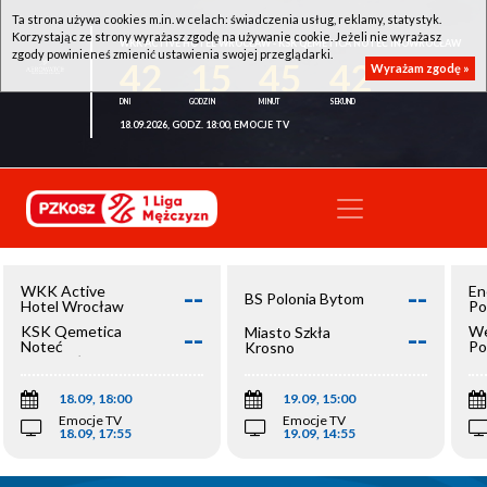
Ta strona używa cookies m.in. w celach: świadczenia usług, reklamy, statystyk.
Korzystając ze strony wyrażasz zgodę na używanie cookie. Jeżeli nie wyrażasz
WKK ACTIVE HOTEL WROCŁAW - KSK QEMETICA NOTEĆ INOWROCŁAW
zgody powinieneś zmienić ustawienia swojej przeglądarki.
42
15
45
42
Wyrażam zgodę »
18.09.2026, GODZ. 18:00, EMOCJE TV
--
--
WKK Active
En
BS Polonia Bytom
Hotel Wrocław
Po
--
--
KSK Qemetica
We
Miasto Szkła
Noteć
Po
Krosno
Inowrocław
Op
18.09, 18:00
19.09, 15:00
Emocje TV
Emocje TV
18.09, 17:55
19.09, 14:55