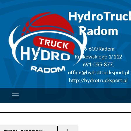
HydroTruc
Radom
26-600
Radom
,
Krukowskiego 1/112
691-055-877
,
office@hydrotrucksport.pl
http://hydrotrucksport.pl