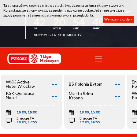
Ta strona używa cookies m.in. w celach: świadczenia usług, reklamy, statystyk.
Korzystając ze strony wyrażasz zgodę na używanie cookie. Jeżeli nie wyrażasz
WKK ACTIVE HOTEL WROCŁAW - KSK QEMETICA NOTEĆ INOWROCŁAW
zgody powinieneś zmienić ustawienia swojej przeglądarki.
42
20
54
40
Wyrażam zgodę »
18.09.2026, GODZ. 18:00, EMOCJE TV
--
--
WKK Active
En
BS Polonia Bytom
Hotel Wrocław
Po
--
--
KSK Qemetica
We
Miasto Szkła
Noteć
Po
Krosno
Inowrocław
Op
18.09, 18:00
19.09, 15:00
Emocje TV
Emocje TV
18.09, 17:55
19.09, 14:55