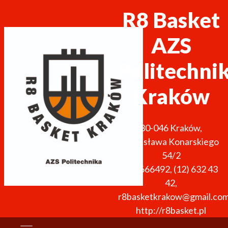
R8 Basket
AZS
Politechni
Kraków
30-046
Kraków
,
Stanisława Konarskiego
54/2
533666492
,
(12) 632 43
42
,
r8basketkrakow@gmail.co
http://r8basket.pl