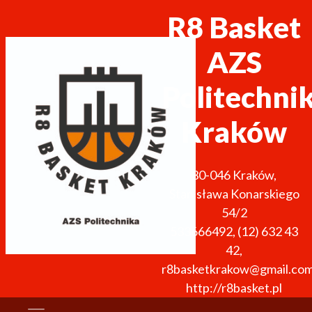
R8 Basket
AZS
Politechni
Kraków
30-046
Kraków
,
Stanisława Konarskiego
54/2
533666492
,
(12) 632 43
42
,
r8basketkrakow@gmail.co
http://r8basket.pl