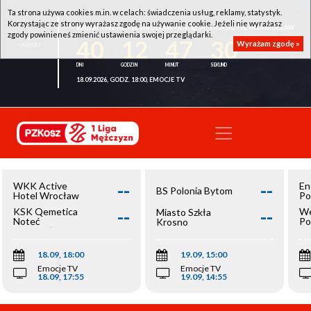
Ta strona używa cookies m.in. w celach: świadczenia usług, reklamy, statystyk.
Korzystając ze strony wyrażasz zgodę na używanie cookie. Jeżeli nie wyrażasz
WKK ACTIVE HOTEL WROCŁAW - KSK QEMETICA NOTEĆ INOWROCŁAW
zgody powinieneś zmienić ustawienia swojej przeglądarki.
40
12
47
29
Wyrażam zgodę »
18.09.2026, GODZ. 18:00, EMOCJE TV
--
--
WKK Active
En
BS Polonia Bytom
Hotel Wrocław
Po
--
--
KSK Qemetica
We
Miasto Szkła
Noteć
Po
Krosno
Inowrocław
Op
18.09, 18:00
19.09, 15:00
Emocje TV
Emocje TV
18.09, 17:55
19.09, 14:55