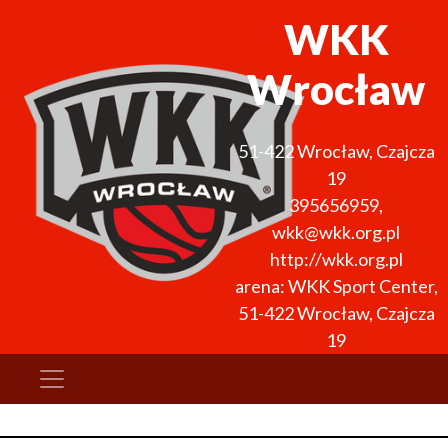
WKK
Wrocław
51-422
Wrocław
,
Czajcza
19
395656959
,
wkk@wkk.org.pl
http://wkk.org.pl
arena: WKK Sport Center,
51-422 Wrocław, Czajcza
19