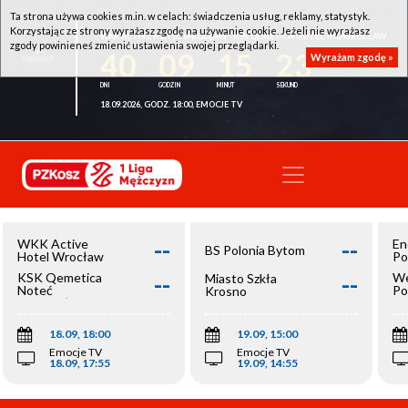
Ta strona używa cookies m.in. w celach: świadczenia usług, reklamy, statystyk.
Korzystając ze strony wyrażasz zgodę na używanie cookie. Jeżeli nie wyrażasz
WKK ACTIVE HOTEL WROCŁAW - KSK QEMETICA NOTEĆ INOWROCŁAW
zgody powinieneś zmienić ustawienia swojej przeglądarki.
40
09
15
23
Wyrażam zgodę »
18.09.2026, GODZ. 18:00, EMOCJE TV
--
--
WKK Active
En
BS Polonia Bytom
Hotel Wrocław
Po
--
--
KSK Qemetica
We
Miasto Szkła
Noteć
Po
Krosno
Inowrocław
Op
18.09, 18:00
19.09, 15:00
Emocje TV
Emocje TV
18.09, 17:55
19.09, 14:55