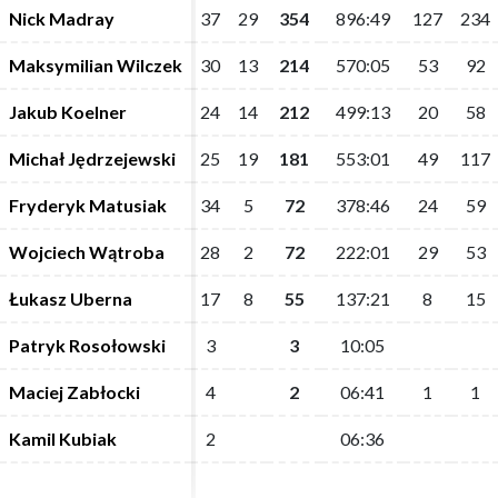
Nick Madray
Nick Madray
37
37
29
29
354
354
896:49
896:49
127
127
234
234
Maksymilian Wilczek
Maksymilian Wilczek
30
30
13
13
214
214
570:05
570:05
53
53
92
92
Jakub Koelner
Jakub Koelner
24
24
14
14
212
212
499:13
499:13
20
20
58
58
Michał Jędrzejewski
Michał Jędrzejewski
25
25
19
19
181
181
553:01
553:01
49
49
117
117
Fryderyk Matusiak
Fryderyk Matusiak
34
34
5
5
72
72
378:46
378:46
24
24
59
59
Wojciech Wątroba
Wojciech Wątroba
28
28
2
2
72
72
222:01
222:01
29
29
53
53
Łukasz Uberna
Łukasz Uberna
17
17
8
8
55
55
137:21
137:21
8
8
15
15
Patryk Rosołowski
Patryk Rosołowski
3
3
3
3
10:05
10:05
Maciej Zabłocki
Maciej Zabłocki
4
4
2
2
06:41
06:41
1
1
1
1
Kamil Kubiak
Kamil Kubiak
2
2
06:36
06:36