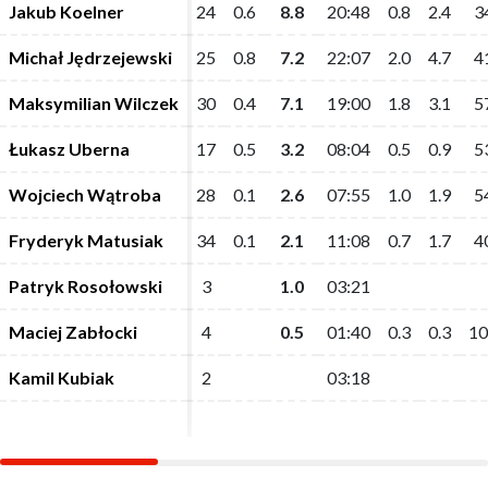
Jakub Koelner
Jakub Koelner
24
24
0.6
0.6
8.8
8.8
20:48
20:48
0.8
0.8
2.4
2.4
3
3
Michał Jędrzejewski
Michał Jędrzejewski
25
25
0.8
0.8
7.2
7.2
22:07
22:07
2.0
2.0
4.7
4.7
4
4
Maksymilian Wilczek
Maksymilian Wilczek
30
30
0.4
0.4
7.1
7.1
19:00
19:00
1.8
1.8
3.1
3.1
5
5
Łukasz Uberna
Łukasz Uberna
17
17
0.5
0.5
3.2
3.2
08:04
08:04
0.5
0.5
0.9
0.9
5
5
Wojciech Wątroba
Wojciech Wątroba
28
28
0.1
0.1
2.6
2.6
07:55
07:55
1.0
1.0
1.9
1.9
5
5
Fryderyk Matusiak
Fryderyk Matusiak
34
34
0.1
0.1
2.1
2.1
11:08
11:08
0.7
0.7
1.7
1.7
4
4
Patryk Rosołowski
Patryk Rosołowski
3
3
1.0
1.0
03:21
03:21
Maciej Zabłocki
Maciej Zabłocki
4
4
0.5
0.5
01:40
01:40
0.3
0.3
0.3
0.3
10
10
Kamil Kubiak
Kamil Kubiak
2
2
03:18
03:18