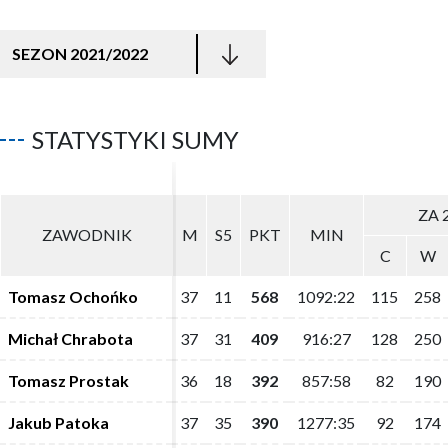
SEZON 2021/2022
STATYSTYKI SUMY
ZA 
ZA 
ZAWODNIK
ZAWODNIK
M
M
S5
S5
PKT
PKT
MIN
MIN
C
C
W
W
Tomasz Ochońko
Tomasz Ochońko
37
37
11
11
568
568
1092:22
1092:22
115
115
258
258
Michał Chrabota
Michał Chrabota
37
37
31
31
409
409
916:27
916:27
128
128
250
250
Tomasz Prostak
Tomasz Prostak
36
36
18
18
392
392
857:58
857:58
82
82
190
190
Jakub Patoka
Jakub Patoka
37
37
35
35
390
390
1277:35
1277:35
92
92
174
174