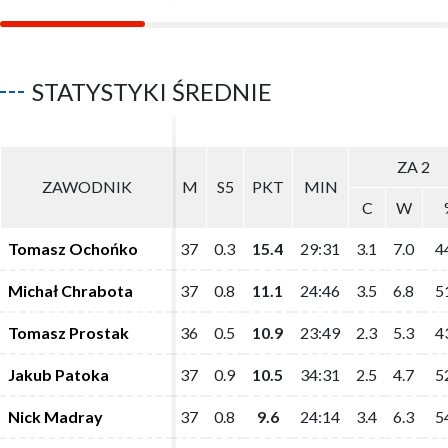
STATYSTYKI ŚREDNIE
ZA 2
ZA 2
ZAWODNIK
ZAWODNIK
M
M
S5
S5
PKT
PKT
MIN
MIN
C
C
W
W
Tomasz Ochońko
Tomasz Ochońko
37
37
0.3
0.3
15.4
15.4
29:31
29:31
3.1
3.1
7.0
7.0
4
4
Michał Chrabota
Michał Chrabota
37
37
0.8
0.8
11.1
11.1
24:46
24:46
3.5
3.5
6.8
6.8
5
5
Tomasz Prostak
Tomasz Prostak
36
36
0.5
0.5
10.9
10.9
23:49
23:49
2.3
2.3
5.3
5.3
4
4
Jakub Patoka
Jakub Patoka
37
37
0.9
0.9
10.5
10.5
34:31
34:31
2.5
2.5
4.7
4.7
5
5
Nick Madray
Nick Madray
37
37
0.8
0.8
9.6
9.6
24:14
24:14
3.4
3.4
6.3
6.3
5
5