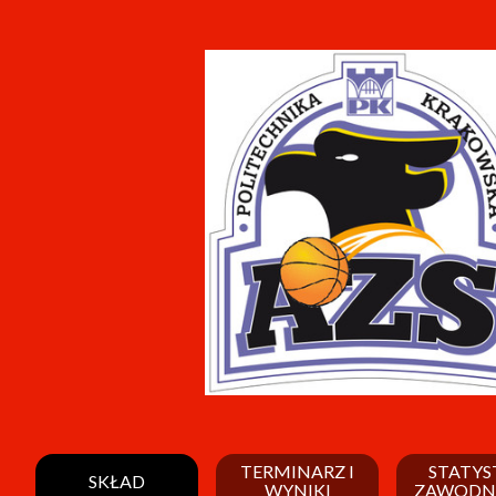
TERMINARZ I
STATYS
SKŁAD
WYNIKI
ZAWODN