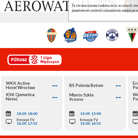
Ta strona używa cookies m.in. w celach: św
powinieneś zmienić ustawienia swojej prz
--
--
WKK Active
En
BS Polonia Bytom
Hotel Wrocław
Po
--
--
KSK Qemetica
We
Miasto Szkła
Noteć
Po
Krosno
Inowrocław
Op
18.09, 18:00
19.09, 15:00
Emocje TV
Emocje TV
18.09, 17:55
19.09, 14:55