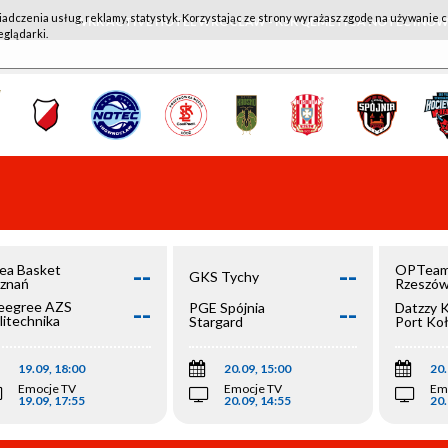
iadczenia usług, reklamy, statystyk. Korzystając ze strony wyrażasz zgodę na używanie c
WKK ACTIVE HOTEL WROCŁAW - KSK QEMETICA NOTEĆ IN
eglądarki.
--
--
ea Basket
OPTeam
GKS Tychy
znań
Rzeszó
--
--
egree AZS
PGE Spójnia
Datzzy 
litechnika
Stargard
Port Ko
olska
19.09, 18:00
20.09, 15:00
20.
Emocje TV
Emocje TV
Em
19.09, 17:55
20.09, 14:55
20.