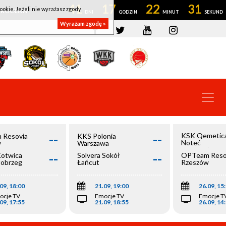
41
17
22
31
ookie. Jeżeli nie wyrażasz zgody
OWROCŁAW
Wyrażam zgodę »
--
--
KSK Qemetic
 Resovia
KKS Polonia
Noteć
w
Warszawa
Inowrocław
--
--
Kotwica
Solvera Sokół
OPTeam Reso
łobrzeg
Łańcut
Rzeszów
09, 18:00
21.09, 19:00
26.09, 15
ocje TV
Emocje TV
Emocje T
09, 17:55
21.09, 18:55
26.09, 14