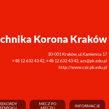
echnika Korona Kraków
30-001
Kraków
,
ul.Kamienna 17
+48 12 632 43 42
,
+48 12 632 43 42
,
azs@pk.edu.pl
http://www.csir.pk.edu.pl
REKORDY
MECZ PO
INFORMACJE
ZESPOŁU
MECZU