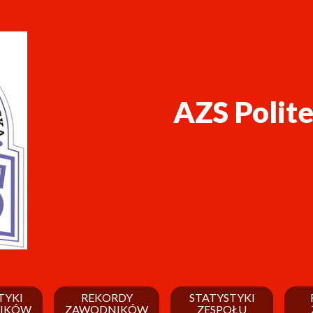
AZS Polit
TYKI
REKORDY
STATYSTYKI
IKÓW
ZAWODNIKÓW
ZESPOŁU