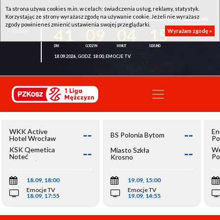
Ta strona używa cookies m.in. w celach: świadczenia usług, reklamy, statystyk.
Korzystając ze strony wyrażasz zgodę na używanie cookie. Jeżeli nie wyrażasz
WKK ACTIVE HOTEL WROCŁAW - KSK QEMETICA NOTEĆ INOWROCŁAW
zgody powinieneś zmienić ustawienia swojej przeglądarki.
41
09
04
15
Wyrażam zgodę »
18.09.2026, GODZ. 18:00, EMOCJE TV
--
--
WKK Active
En
BS Polonia Bytom
Hotel Wrocław
Po
--
--
KSK Qemetica
We
Miasto Szkła
Noteć
Po
Krosno
Inowrocław
Op
18.09, 18:00
19.09, 15:00
Emocje TV
Emocje TV
18.09, 17:55
19.09, 14:55