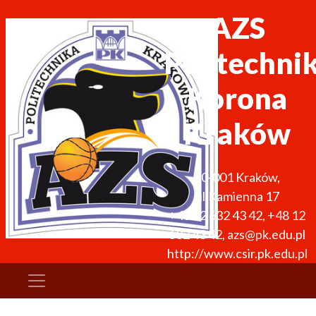
AZS
Politechni
Korona
Kraków
30-001
Kraków
,
ul.Kamienna 17
+48 12 632 43 42
,
+48 12
632 43 42
,
azs@pk.edu.pl
http://www.csir.pk.edu.pl